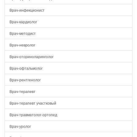
Врач-инфекционист
Врач-кардиолог
Врач-методист
Врач-невролог
Врач-оториноларинголог
Врач-офтальмолог
Врач-рентгенолог
Врач-терапевт
Врач-терапевт участковый
Врач-травматолог-ортопед
Врач-уролог