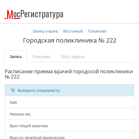
М
ос
Регистратура
Запись к врачу
Восточный
Гольяново
Городская поликлиника № 222
Запись
Описание
Обсл. адреса
Расписание приема врачей городской поликлиники
№ 222:
Выберите специалиста:
Адм.
Акушер(-ка)
Врач общей практики
Врач по лечебной физкультуре