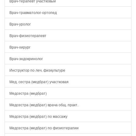
Врач-терапевт участковый
Врач-травматолог-ортопед
Врач-уролог
Врач-физиотерапевт
Врач-хирург
Врач-эндокринолог
Инструктор по леч. физкультуре
Мед. сестра (медбрат) участковая
Медсестра (медбрат)
Медсестра (медбрат) врача общ. практ.
Медсестра (медбрат) по массажу
Медсестра (медбрат) по физиотерапии