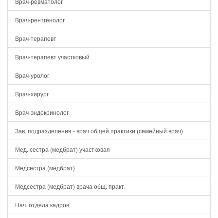
Врач-ревматолог
Врач-рентгенолог
Врач-терапевт
Врач-терапевт участковый
Врач-уролог
Врач-хирург
Врач-эндокринолог
Зав. подразделения - врач общей практики (семейный врач)
Мед. сестра (медбрат) участковая
Медсестра (медбрат)
Медсестра (медбрат) врача общ. практ.
Нач. отдела кадров