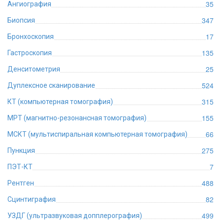
35
Ангиография
347
Биопсия
17
Бронхоскопия
135
Гастроскопия
25
Денситометрия
524
Дуплексное сканирование
315
КТ (компьютерная томография)
155
МРТ (магнитно-резонансная томография)
66
МСКТ (мультиспиральная компьютерная томография)
275
Пункция
7
ПЭТ-КТ
488
Рентген
82
Сцинтиграфия
499
УЗДГ (ультразвуковая допплерография)