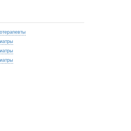
отерапевты
иатры
иатры
иатры