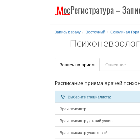
М
ос
Регистратура
– Запис
Запись к врачу
Восточный
Соколиная Гора
Психоневролог
Запись
на прием
Описание
Расписание приема врачей психо
Выберите специалиста:
Врач-психиатр
Врач-психиатр детский участ.
Врач-психиатр участковый