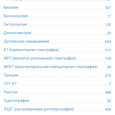
347
Биопсия
17
Бронхоскопия
135
Гастроскопия
25
Денситометрия
524
Дуплексное сканирование
315
КТ (компьютерная томография)
155
МРТ (магнитно-резонансная томография)
66
МСКТ (мультиспиральная компьютерная томография)
275
Пункция
7
ПЭТ-КТ
488
Рентген
82
Сцинтиграфия
499
УЗДГ (ультразвуковая допплерография)