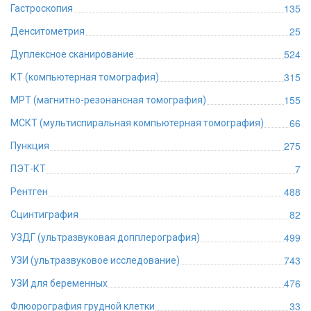
135
Гастроскопия
25
Денситометрия
524
Дуплексное сканирование
315
КТ (компьютерная томография)
155
МРТ (магнитно-резонансная томография)
66
МСКТ (мультиспиральная компьютерная томография)
275
Пункция
7
ПЭТ-КТ
488
Рентген
82
Сцинтиграфия
499
УЗДГ (ультразвуковая допплерография)
743
УЗИ (ультразвуковое исследование)
476
УЗИ для беременных
33
Флюорография грудной клетки