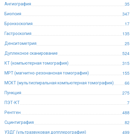
35
Ангиография
347
Биопсия
17
Бронхоскопия
135
Гастроскопия
25
Денситометрия
524
Дуплексное сканирование
315
КТ (компьютерная томография)
155
МРТ (магнитно-резонансная томография)
66
МСКТ (мультиспиральная компьютерная томография)
275
Пункция
7
ПЭТ-КТ
488
Рентген
82
Сцинтиграфия
499
УЗДГ (ультразвуковая допплерография)