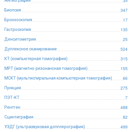
35
Ангиография
347
Биопсия
17
Бронхоскопия
135
Гастроскопия
25
Денситометрия
524
Дуплексное сканирование
315
КТ (компьютерная томография)
155
МРТ (магнитно-резонансная томография)
66
МСКТ (мультиспиральная компьютерная томография)
275
Пункция
7
ПЭТ-КТ
488
Рентген
82
Сцинтиграфия
499
УЗДГ (ультразвуковая допплерография)