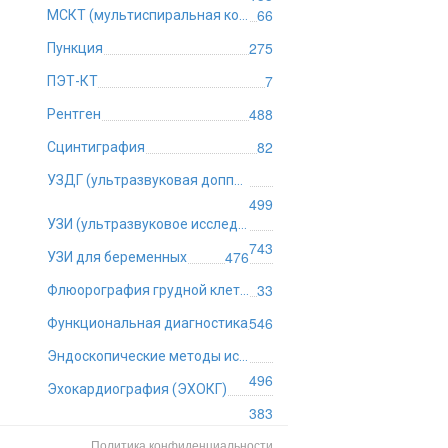
66
МСКТ (мультиспиральная компьютерная томография)
275
Пункция
7
ПЭТ-КТ
488
Рентген
82
Сцинтиграфия
УЗДГ (ультразвуковая допплерография)
499
УЗИ (ультразвуковое исследование)
743
476
УЗИ для беременных
33
Флюорография грудной клетки
546
Функциональная диагностика
Эндоскопические методы исследования
496
Эхокардиография (ЭХОКГ)
383
Политика конфиденциальности