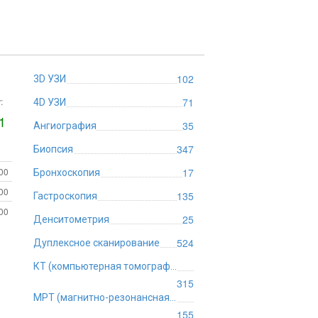
102
3D УЗИ
:
71
4D УЗИ
1
35
Ангиография
347
Биопсия
:00
17
Бронхоскопия
:00
135
Гастроскопия
:00
25
Денситометрия
524
Дуплексное сканирование
КТ (компьютерная томография)
315
МРТ (магнитно-резонансная томография)
155