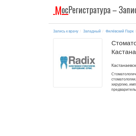
М
ос
Регистратура
– Запис
Запись к врачу
Западный
Филёвский Парк
Стомато
Кастана
Кастанаевска
Стоматологич
стоматологии
хирургию, им
предваритель