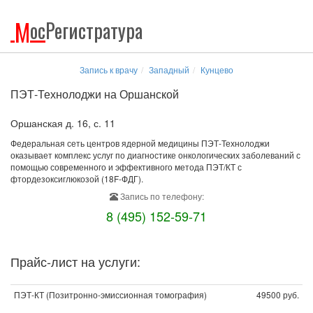
М
ос
Регистратура
Запись к врачу
Западный
Кунцево
ПЭТ-Технолоджи на Оршанской
Оршанская д. 16, с. 11
Федеральная сеть центров ядерной медицины ПЭТ-Технолоджи
оказывает комплекс услуг по диагностике онкологических заболеваний с
помощью современного и эффективного метода ПЭТ/КТ с
фтордезоксиглюкозой (18F-ФДГ).
Запись по телефону:
8 (495) 152-59-71
Прайс-лист на услуги:
ПЭТ-КТ (Позитронно-эмиссионная томография)
49500 руб.