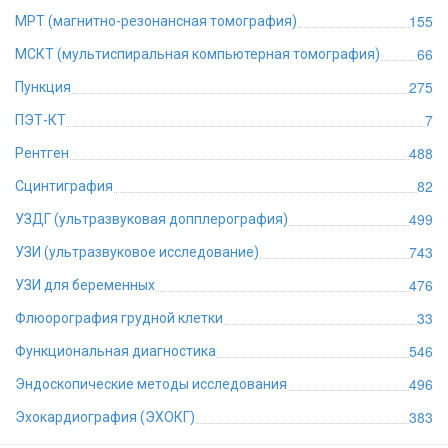
155
МРТ (магнитно-резонансная томография)
66
МСКТ (мультиспиральная компьютерная томография)
275
Пункция
7
ПЭТ-КТ
488
Рентген
82
Сцинтиграфия
499
УЗДГ (ультразвуковая допплерография)
743
УЗИ (ультразвуковое исследование)
476
УЗИ для беременных
33
Флюорография грудной клетки
546
Функциональная диагностика
496
Эндоскопические методы исследования
383
Эхокардиография (ЭХОКГ)