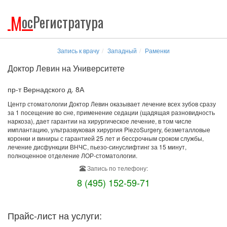
М
ос
Регистратура
Запись к врачу
Западный
Раменки
Доктор Левин на Университете
пр-т Вернадского д. 8А
Центр стоматологии Доктор Левин оказывает лечение всех зубов сразу
за 1 посещение во сне, применение седации (щадящая разновидность
наркоза), дает гарантии на хирургическое лечение, в том числе
имплантацию, ультразвуковая хирургия PiezoSurgery, безметалловые
коронки и виниры с гарантией 25 лет и бессрочным сроком службы,
лечение дисфункции ВНЧС, пьезо-синуслифтинг за 15 минут,
полноценное отделение ЛОР-стоматологии.
Запись по телефону:
8 (495) 152-59-71
Прайс-лист на услуги: