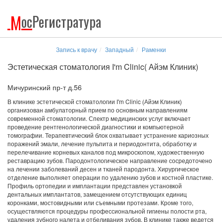
М
ос
Регистратура
Запись к врачу
Западный
Раменки
Эстетическая стоматология I'm Clinic( Айэм Клиник)
Мичуринский пр-т д.56
В клинике эстетической стоматологии I'm Clinic (Айэм Клиник)
организован амбулаторный прием по основным направлениям
современной стоматологии. Спектр медицинских услуг включает
проведение рентгенологической диагностики и компьютерной
томографии. Терапевтический блок охватывает устранение кариозных
поражений эмали, лечение пульпита и периодонтита, обработку и
перелечивание корневых каналов под микроскопом, художественную
реставрацию зубов. Пародонтологическое направление сосредоточено
на лечении заболеваний десен и тканей пародонта. Хирургическое
отделение выполняет операции по удалению зубов и костной пластике.
Профиль ортопедии и имплантации представлен установкой
дентальных имплантатов, замещением отсутствующих единиц
коронками, мостовидными или съемными протезами. Кроме того,
осуществляются процедуры профессиональной гигиены полости рта,
удаления зубного налета и отбеливания зубов. В клинике также ведется