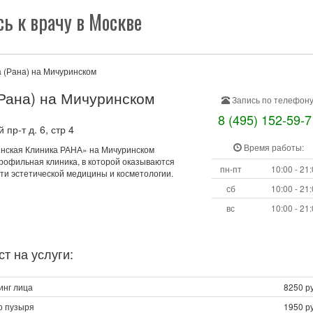
ь к врачу в Москве
 (Рана) на Мичуринском
Рана) на Мичуринском
Запись по телефону
8 (495) 152-59-7
пр-т д. 6, стр 4
Время работы:
ская Клиника РАНА» на Мичуринском
профильная клиника, в которой оказываются
пн-пт
10:00 - 21
сти эстетической медицины и косметологии.
сб
10:00 - 21
вс
10:00 - 21
т на услуги:
нг лица
8250 ру
о пузыря
1950 ру