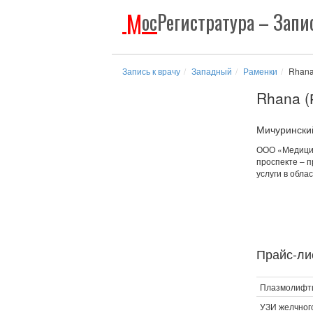
М
ос
Регистратура
– Запис
Запись к врачу
Западный
Раменки
Rhana
Rhana (
Мичуринский 
ООО «Медицин
проспекте – 
услуги в обла
Прайс-лис
Плазмолифти
УЗИ желчног