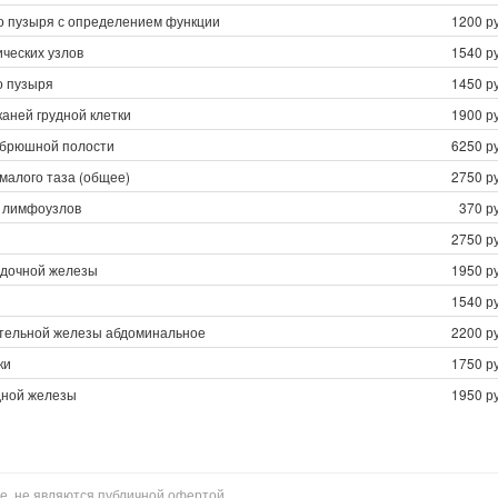
о пузыря с определением функции
1200 ру
ческих узлов
1540 ру
о пузыря
1450 ру
каней грудной клетки
1900 ру
 брюшной полости
6250 ру
малого таза (общее)
2750 ру
 лимфоузлов
370 р
2750 ру
дочной железы
1950 ру
1540 ру
тельной железы абдоминальное
2200 ру
ки
1750 ру
ной железы
1950 ру
е, не являются публичной офертой.