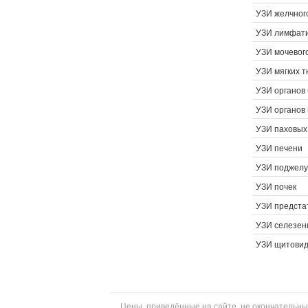
УЗИ желчног
УЗИ лимфати
УЗИ мочевог
УЗИ мягких т
УЗИ органов
УЗИ органов 
УЗИ паховых
УЗИ печени
УЗИ поджелу
УЗИ почек
УЗИ предста
УЗИ селезен
УЗИ щитовид
Цены, приведённые на сайте, не окончательны