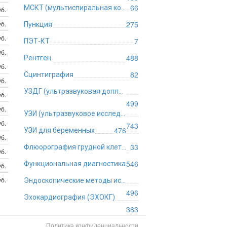
66
МСКТ (мультиспиральная компьютерная томография)
б.
б.
275
Пункция
б.
7
ПЭТ-КТ
б.
488
Рентген
б.
82
Сцинтиграфия
б.
УЗДГ (ультразвуковая допплерография)
уб.
499
б.
УЗИ (ультразвуковое исследование)
б.
743
476
УЗИ для беременных
б.
33
Флюорография грудной клетки
б.
546
Функциональная диагностика
б.
б.
Эндоскопические методы исследования
496
Эхокардиография (ЭХОКГ)
383
Политика конфиденциальности