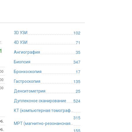
102
3D УЗИ
:
71
4D УЗИ
1
35
Ангиография
347
Биопсия
:00
17
Бронхоскопия
:00
135
Гастроскопия
:00
25
Денситометрия
524
Дуплексное сканирование
КТ (компьютерная томография)
315
б.
МРТ (магнитно-резонансная томография)
б.
155