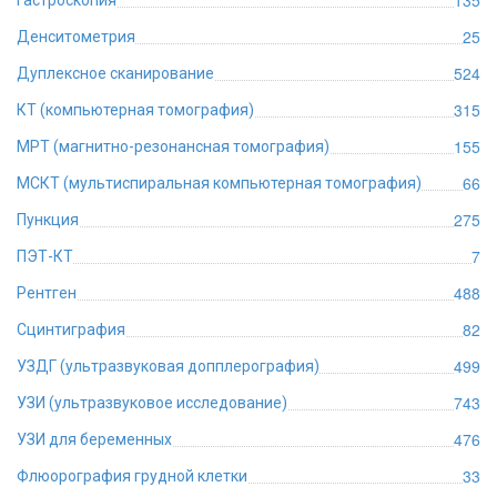
135
Гастроскопия
25
Денситометрия
524
Дуплексное сканирование
315
КТ (компьютерная томография)
155
МРТ (магнитно-резонансная томография)
66
МСКТ (мультиспиральная компьютерная томография)
275
Пункция
7
ПЭТ-КТ
488
Рентген
82
Сцинтиграфия
499
УЗДГ (ультразвуковая допплерография)
743
УЗИ (ультразвуковое исследование)
476
УЗИ для беременных
33
Флюорография грудной клетки