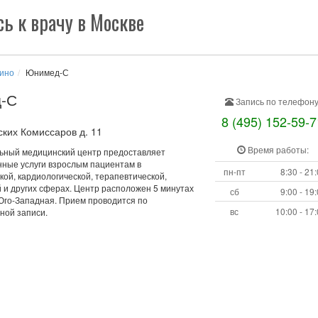
ь к врачу в Москве
ино
Юнимед-С
-С
Запись по телефону
8 (495) 152-59-7
ских Комиссаров д. 11
Время работы:
ный медицинский центр предоставляет
нные услуги взрослым пациентам в
пн-пт
8:30 - 21
кой, кардиологической, терапевтической,
 и других сферах. Центр расположен 5 минутах
сб
9:00 - 19
 Юго-Западная. Прием проводится по
вс
10:00 - 17
ной записи.