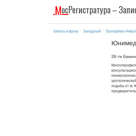
М
ос
Регистратура
– Запис
Запись к врачу
Западный
Тропарёво-Никул
Юнимед
26-ти Бакин
Многопрофиль
консультацио
гинекологичес
урологической
ходьбы от м.
предваритель