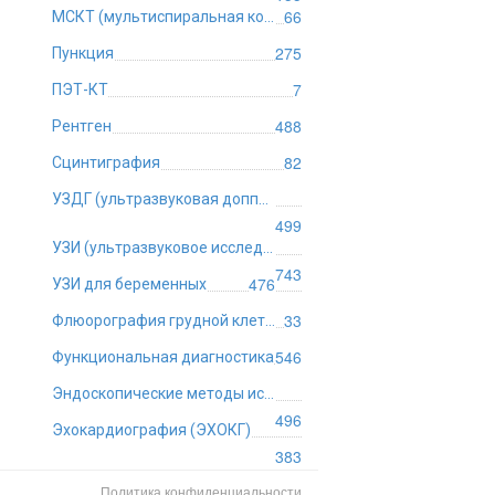
66
МСКТ (мультиспиральная компьютерная томография)
275
Пункция
7
ПЭТ-КТ
488
Рентген
82
Сцинтиграфия
УЗДГ (ультразвуковая допплерография)
499
УЗИ (ультразвуковое исследование)
743
476
УЗИ для беременных
33
Флюорография грудной клетки
546
Функциональная диагностика
Эндоскопические методы исследования
496
Эхокардиография (ЭХОКГ)
383
Политика конфиденциальности