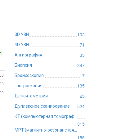
102
3D УЗИ
:
71
4D УЗИ
1
35
Ангиография
347
Биопсия
:00
17
Бронхоскопия
:00
135
Гастроскопия
:00
25
Денситометрия
524
Дуплексное сканирование
КТ (компьютерная томография)
315
МРТ (магнитно-резонансная томография)
155