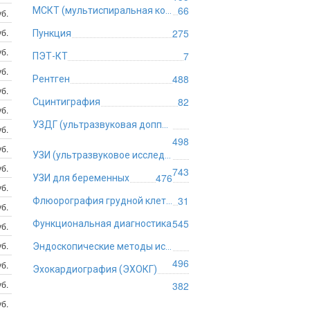
66
МСКТ (мультиспиральная компьютерная томография)
б.
б.
275
Пункция
б.
7
ПЭТ-КТ
б.
488
Рентген
б.
82
Сцинтиграфия
б.
УЗДГ (ультразвуковая допплерография)
б.
498
б.
УЗИ (ультразвуковое исследование)
б.
743
476
УЗИ для беременных
б.
31
Флюорография грудной клетки
б.
545
Функциональная диагностика
б.
б.
Эндоскопические методы исследования
496
б.
Эхокардиография (ЭХОКГ)
б.
382
б.