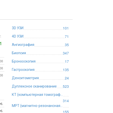
101
3D УЗИ
:
71
4D УЗИ
1
35
Ангиография
347
Биопсия
:00
17
Бронхоскопия
:00
135
Гастроскопия
:00
24
Денситометрия
523
Дуплексное сканирование
КТ (компьютерная томография)
314
б.
МРТ (магнитно-резонансная томография)
б.
155