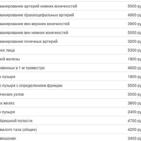
сканирование артерий нижних конечностей
5000 ру
сканирование брахиоцефальных артерий
4900 ру
канирование вен верхних конечностей
3900 ру
сканирование вен нижних конечностей
5000 ру
сканирование почечных артерий
3200 ру
нг лица
5300 ру
вой железы
1800 ру
еменных в 1-м триместре
4600 ру
о пузыря
1800 ру
о пузыря с определением функции
5500 ру
ческих узлов
3000 ру
х желез
3800 ру
о пузыря
2400 ру
 брюшной полости
4700 ру
малого таза (общее)
4200 ру
 мошонки
3400 ру