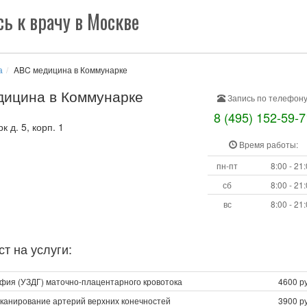
ь к врачу в Москве
а
ABC медицина в Коммунарке
дицина в Коммунарке
Запись по телефону
8 (495) 152-59-7
 д. 5, корп. 1
Время работы:
пн-пт
8:00 - 21
сб
8:00 - 21
вс
8:00 - 21
т на услуги:
фия (УЗДГ) маточно-плацентарного кровотока
4600 ру
сканирование артерий верхних конечностей
3900 ру