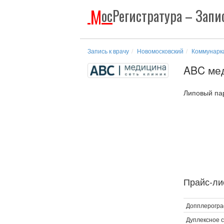
М
ос
Регистратура
– Запис
Запись к врачу
Новомосковский
Коммунарк
ABC ме
Липовый парк
Прайс-лис
Допплерогра
Дуплексное 