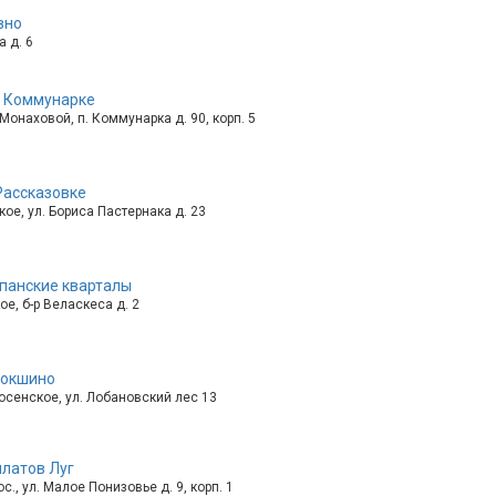
вно
а д. 6
в Коммунарке
онаховой, п. Коммунарка д. 90, корп. 5
Рассказовке
кое, ул. Бориса Пастернака д. 23
панские кварталы
ое, б-р Веласкеса д. 2
рокшино
сенское, ул. Лобановский лес 13
латов Луг
., ул. Малое Понизовье д. 9, корп. 1