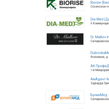
Biorise (Б
Сосенское по
Dia-Med (Д
п.Коммунарка
Dr. Malkov 
Саларьевская
DubrovkaMe
Ясеневая, д.
АК ПрофиД
1-й Микрорай
АмАдент-
Эдварда Гри
БунинМед.
Саларьевская