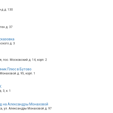
-д д. 130
ген д. 37
сказовка
ского д. 3
, пос. Московский д. 14, корп. 2
ник Плюс в Бутово
онаховой д. 95, корп. 1
К
 3, к. 1
д на Александры Монаховой
а, ул. Александры Монаховой д. 97