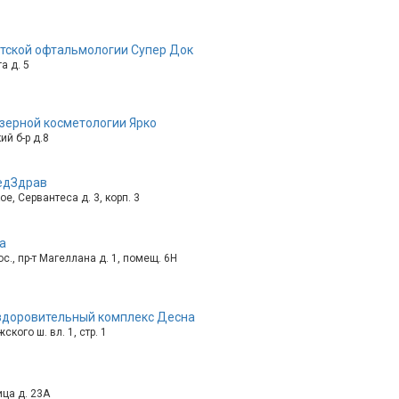
тской офтальмологии Супер Док
а д. 5
зерной косметологии Ярко
й б-р д.8
едЗдрав
е, Сервантеса д. 3, корп. 3
а
с., пр-т Магеллана д. 1, помещ. 6Н
здоровительный комплекс Десна
ского ш. вл. 1, стр. 1
ица д. 23А