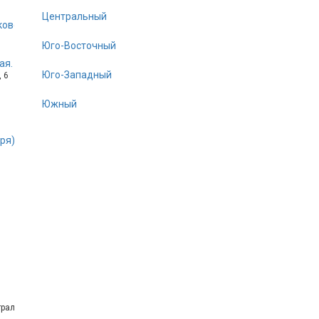
Центральный
ковский.
Юго-Восточный
я. ГБ Кузнечики.
Юго-Западный
 6
Южный
ря)
ральная Усадьба, 23