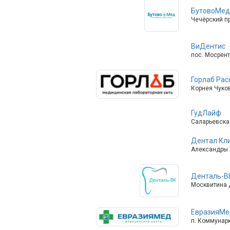
БутовоМед
Чечёрский пр
ВиДентис
пос. Мосрент
Горлаб Рас
Корнея Чуков
ГудЛайф
Саларьевская
Дентал Кли
Александры М
Денталь-В
Москвитина д.
ЕвразияМе
п. Коммунарк