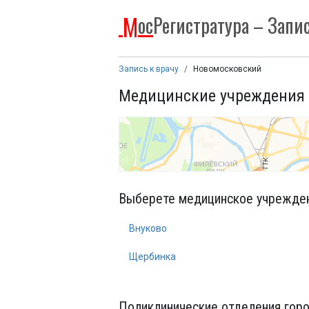
М
ос
Регистратура
– Запис
Запись к врачу
Новомосковский
Медицинские учреждения
Выберете медицинское учреждени
Внуково
Щербинка
Поликлинические отделения гор