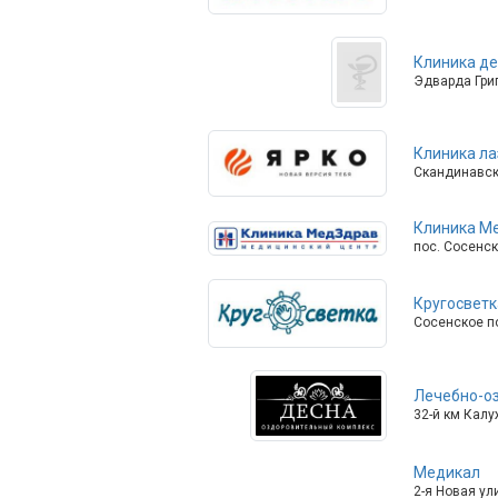
Клиника де
Эдварда Григ
Клиника ла
Скандинавски
Клиника М
пос. Сосенско
Кругосветк
Сосенское по
Лечебно-о
32-й км Калуж
Медикал
2-я Новая ул