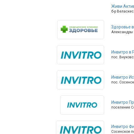
Живи Акти
б-р Веласкес
Здоровье 
Александры М
Инвитро в 
пос. Внуковс
Инвитро Ис
пос. Сосенск
Инвитро П
поселение Со
Инвитро Фи
Сосенское пос