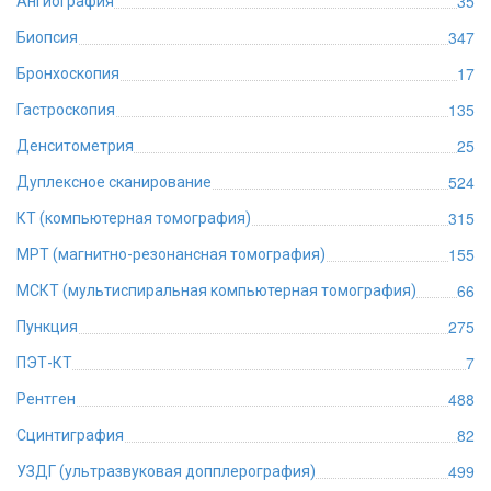
35
Ангиография
347
Биопсия
17
Бронхоскопия
135
Гастроскопия
25
Денситометрия
524
Дуплексное сканирование
315
КТ (компьютерная томография)
155
МРТ (магнитно-резонансная томография)
66
МСКТ (мультиспиральная компьютерная томография)
275
Пункция
7
ПЭТ-КТ
488
Рентген
82
Сцинтиграфия
499
УЗДГ (ультразвуковая допплерография)