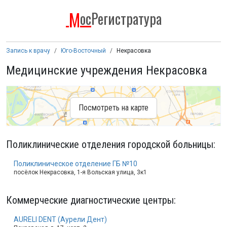
М
ос
Регистратура
Запись к врачу
Юго-Восточный
Некрасовка
Медицинские учреждения Некрасовка
Посмотреть на карте
Поликлинические отделения городской больницы
:
Поликлиническое отделение ГБ №10
посёлок Некрасовка, 1-я Вольская улица, 3к1
Коммерческие диагностические центры
:
AURELI DENT (Аурели Дент)