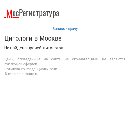
М
ос
Регистратура
Запись к врачу
Цитологи в Москве
Не найдено врачей-цитологов
Цены, приведённые на сайте, не окончательные, не являются
публичной офертой.
Политика конфиденциальности
© mosregistratura.ru.