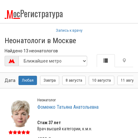
М
ос
Регистратура
Запись к врачу
Неонатологи в Москве
Найдено 13 неонатологов
Дата
Любая
Завтра
8 августа
10 августа
11 август
Неонатолог
Фоменко Татьяна Анатольевна
Стаж 37 лет
Врач высшей категории, к.м.н.