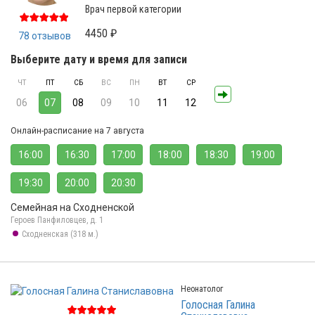
Врач первой категории
4450 ₽
78 отзывов
Выберите дату и время для записи
ЧТ
ПТ
СБ
ВС
ПН
ВТ
СР
06
07
08
09
10
11
12
Онлайн-расписание на 7 августа
16:00
16:30
17:00
18:00
18:30
19:00
19:30
20:00
20:30
Семейная на Сходненской
Героев Панфиловцев, д. 1
Сходненская (318 м.)
Неонатолог
Голосная Галина