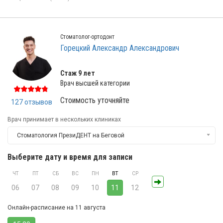
Стоматолог-ортодонт
Горецкий Александр Александрович
Стаж 9 лет
Врач высшей категории
Стоимость уточняйте
127 отзывов
Врач принимает в нескольких клиниках
Стоматология ПрезиДЕНТ на Беговой
Выберите дату и время для записи
ЧТ
ПТ
СБ
ВС
ПН
ВТ
СР
06
07
08
09
10
11
12
Онлайн-расписание на 11 августа