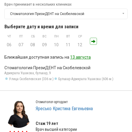
Врач принимает в нескольких клиниках
Стоматология ПрезиДЕНТ на Скобелевской
Выберите дату и время для записи
ЧТ
ПТ
СБ
ВС
ПН
ВТ
СР
06
07
08
09
10
11
12
Ближайшая доступная запись на
13 августа
Стоматология ПрезиДЕНТ на Скобелевской
Адмирала Ушакова, бульвар, 9
Улица Скобелевская (336 м.)
Бульвар Адмирала Ушакова (606 м.)
Стоматолог-ортодонт
Яресько Кристина Евгеньевна
Стаж 19 лет
Врач высшей категории