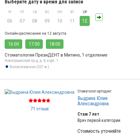
Выберите дату и время для записи
ЧТ
ПТ
СБ
ВС
ПН
ВТ
СР
06
07
08
09
10
11
12
Онлайн-расписание на 12 августа
16:00
17:00
18:00
Стоматология ПрезиДЕНТ в Митино, 1 отделение
Новотушинский пр-д, д. 8, корп. 1
Волоколамская (327 м.)
Стоматолог-ортодонт
Выдрина Юлия
Александровна
71 отзыв
Стаж 7 лет
Врач первой категории
Стоимость уточняйте