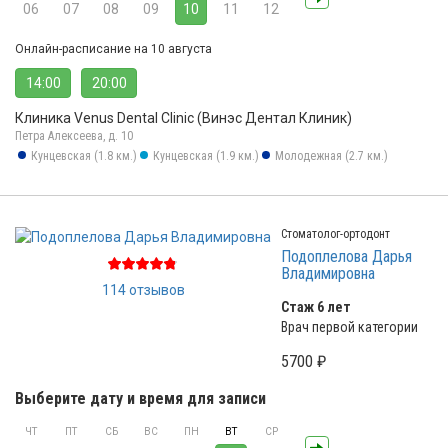
06
07
08
09
10
11
12
Онлайн-расписание на 10 августа
14:00
20:00
Клиника Venus Dental Clinic (Винэс Дентал Клиник)
Петра Алексеева, д. 10
Кунцевская (1.8 км.)
Кунцевская (1.9 км.)
Молодежная (2.7 км.)
Стоматолог-ортодонт
Подоплелова Дарья
Владимировна
114 отзывов
Стаж 6 лет
Врач первой категории
5700 ₽
Выберите дату и время для записи
ЧТ
ПТ
СБ
ВС
ПН
ВТ
СР