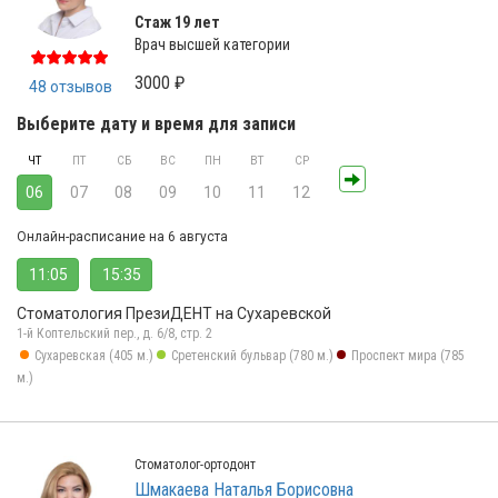
Стаж 19 лет
Врач высшей категории
3000 ₽
48 отзывов
Выберите дату и время для записи
ЧТ
ПТ
СБ
ВС
ПН
ВТ
СР
06
07
08
09
10
11
12
Онлайн-расписание на 6 августа
11:05
15:35
Стоматология ПрезиДЕНТ на Сухаревской
1-й Коптельский пер., д. 6/8, стр. 2
Сухаревская (405 м.)
Сретенский бульвар (780 м.)
Проспект мира (785
м.)
Стоматолог-ортодонт
Шмакаева Наталья Борисовна