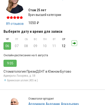
Стаж 25 лет
Врач высшей категории
1050 ₽
89 отзывов
Выберите дату и время для записи
ЧТ
ПТ
СБ
ВС
ПН
ВТ
СР
06
07
08
09
10
11
12
Онлайн-расписание на 6 августа
9:05
Стоматология ПрезиДЕНТ в Южном Бутово
Адмирала Лазарева, д. 58
Бунинская аллея (455 м.)
Стоматолог-ортодонт
Арзуманов Андраник Аркадьевич