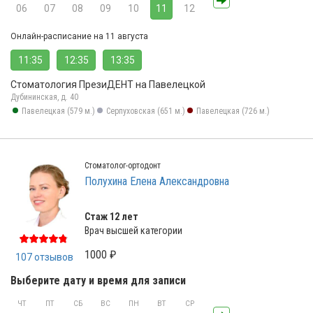
06
07
08
09
10
11
12
Онлайн-расписание на 11 августа
11:35
12:35
13:35
Стоматология ПрезиДЕНТ на Павелецкой
Дубининская, д. 40
Павелецкая (579 м.)
Серпуховская (651 м.)
Павелецкая (726 м.)
Стоматолог-ортодонт
Полухина Елена Александровна
Стаж 12 лет
Врач высшей категории
1000 ₽
107 отзывов
Выберите дату и время для записи
ЧТ
ПТ
СБ
ВС
ПН
ВТ
СР