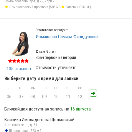
Ломоносовский пр-т, д.29, корп.2
Ломоносовский проспект (585 м.)
Раменки (937 м.)
Стоматолог-ортодонт
Исмаилова Самира Фиридуновна
Стаж 9 лет
Врач первой категории
Стоимость уточняйте
135 отзывов
Выберите дату и время для записи
ЧТ
ПТ
СБ
ВС
ПН
ВТ
СР
06
07
08
09
10
11
12
Ближайшая доступная запись на
16 августа
Клиника Импладент на Щёлковской
Щелковское ш., д. 61
Щелковская (323 м.)