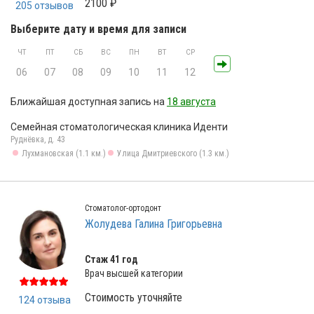
2100 ₽
205 отзывов
Выберите дату и время для записи
ЧТ
ПТ
СБ
ВС
ПН
ВТ
СР
06
07
08
09
10
11
12
Ближайшая доступная запись на
18 августа
Семейная стоматологическая клиника Иденти
Руднёвка, д. 43
Лухмановская (1.1 км.)
Улица Дмитриевского (1.3 км.)
Стоматолог-ортодонт
Жолудева Галина Григорьевна
Стаж 41 год
Врач высшей категории
Стоимость уточняйте
124 отзыва