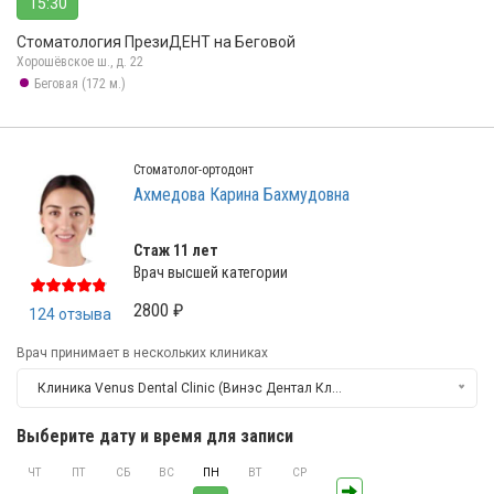
15:30
Стоматология ПрезиДЕНТ на Беговой
Хорошёвское ш., д. 22
Беговая (172 м.)
Стоматолог-ортодонт
Ахмедова Карина Бахмудовна
Стаж 11 лет
Врач высшей категории
2800 ₽
124 отзыва
Врач принимает в нескольких клиниках
Клиника Venus Dental Clinic (Винэс Дентал Клиник)
Выберите дату и время для записи
ЧТ
ПТ
СБ
ВС
ПН
ВТ
СР