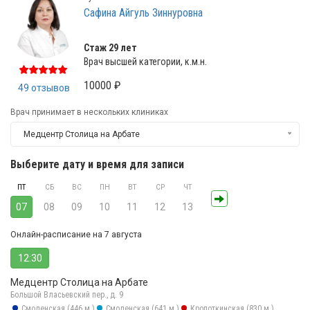
Сафина Айгуль Зиннуровна
Стаж 29 лет
Врач высшей категории, к.м.н.
10000 ₽
49 отзывов
Врач принимает в нескольких клиниках
Медцентр Столица на Арбате
Выберите дату и время для записи
ПТ
СБ
ВС
ПН
ВТ
СР
ЧТ
07
08
09
10
11
12
13
Онлайн-расписание на 7 августа
12:30
Медцентр Столица на Арбате
Большой Власьевский пер., д. 9
Смоленская (446 м.)
Смоленская (641 м.)
Кропоткинская (830 м.)