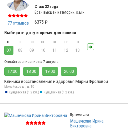
Стаж 32 года
Врач высшей категории, к.м.н.
6375 ₽
77 отзывов
Выберите дату и время для записи
ПТ
СБ
ВС
ПН
ВТ
СР
ЧТ
07
08
09
10
11
12
13
Онлайн-расписание на 7 августа
17:00
18:00
19:00
20:00
Клиника восстановления и здоровья Марии Фроловой
Можайское ш., д. 10
Кунцевская (1.2 км.)
Кунцевская (1.2 км.)
Пульмонолог
Машечкова Ирина
Викторовна