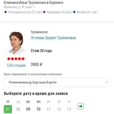
Клиника Ильи Труханова в Куркино
Юровская, д. 93, корп. 1
Пятницкое шоссе (5.2 км.)
Планерная (5.9 км.)
Митино (6.1 км.)
Пульмонолог
Эттеева Зурият Супияновна
Стаж 32 года
3900 ₽
133 отзыва
Врач принимает в нескольких клиниках
Поликлиника.ру Красные Ворота
Выберите дату и время для записи
ПТ
СБ
ВС
ПН
ВТ
СР
ЧТ
07
08
09
10
11
12
13