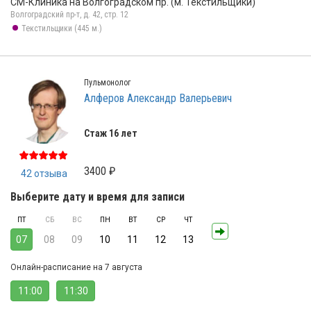
СМ-Клиника на Волгоградском пр. (м. Текстильщики)
Волгоградский пр-т, д. 42, стр. 12
Текстильщики (445 м.)
Пульмонолог
Алферов Александр Валерьевич
Стаж 16 лет
3400 ₽
42 отзыва
Выберите дату и время для записи
ПТ
СБ
ВС
ПН
ВТ
СР
ЧТ
07
08
09
10
11
12
13
Онлайн-расписание на 7 августа
11:00
11:30