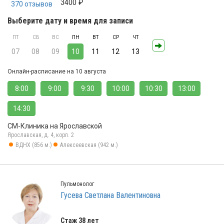
3400 ₽
370 отзывов
Выберите дату и время для записи
ПТ
СБ
ВС
ПН
ВТ
СР
ЧТ
07
08
09
10
11
12
13
Онлайн-расписание на 10 августа
8:00
9:00
9:30
10:00
10:30
13:00
14:30
СМ-Клиника на Ярославской
Ярославская, д. 4, корп. 2
ВДНХ (856 м.)
Алексеевская (942 м.)
Пульмонолог
Гусева Светлана Валентиновна
Стаж 38 лет