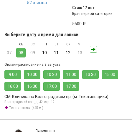
52 отзыва
Стаж 17 лет
Врач первой категории
5600 ₽
Выберите дату и время для записи
ПТ
СБ
ВС
ПН
ВТ
СР
ЧТ
07
08
09
10
11
12
13
Онлайн-расписание на 8 августа
9:00
10:00
10:30
11:00
13:30
15:00
16:00
16:30
17:00
17:30
СМ-Клиника на Волгоградском пр. (м. Текстильщики)
Волгоградский пр-т, д. 42, стр. 12
Текстильщики (445 м.)
Пульмонолог