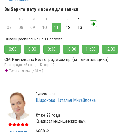
Выберите дату и время для записи
ПТ
СБ
ВС
ПН
ВТ
СР
ЧТ
07
08
09
10
11
12
13
Онлайн-расписание на 11 августа
8:00
8:30
9:30
10:30
11:30
12:30
СМ-Клиника на Волгоградском пр. (м. Текстильщики)
Волгоградский пр-т, д. 42, стр. 12
Текстильщики (445 м.)
Пульмонолог
Широхова Наталья Михайловна
Стаж 23 года
Кандидат медицинских наук
6600 ₽