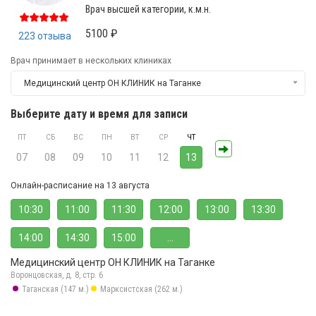
Врач высшей категории, к.м.н.
5100 ₽
223 отзыва
Врач принимает в нескольких клиниках
Медицинский центр ОН КЛИНИК на Таганке
Выберите дату и время для записи
ПТ
СБ
ВС
ПН
ВТ
СР
ЧТ
07
08
09
10
11
12
13
Онлайн-расписание на 13 августа
10:30
11:00
11:30
12:00
13:00
13:30
14:00
14:30
15:00
...
Медицинский центр ОН КЛИНИК на Таганке
Воронцовская, д. 8, стр. 6
Таганская (147 м.)
Марксистская (262 м.)