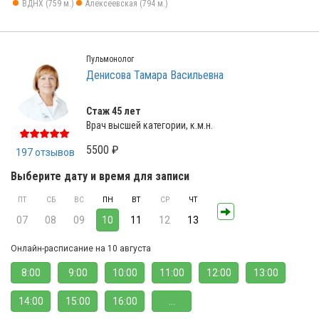
ВДНХ (759 м.)
Алексеевская (794 м.)
Пульмонолог
Денисова Тамара Васильевна
Стаж 45 лет
Врач высшей категории, к.м.н.
5500 ₽
197 отзывов
Выберите дату и время для записи
ПТ
СБ
ВС
ПН
ВТ
СР
ЧТ
07
08
09
10
11
12
13
Онлайн-расписание на 10 августа
8:00
9:00
10:00
11:00
12:00
13:00
14:00
15:00
16:00
...