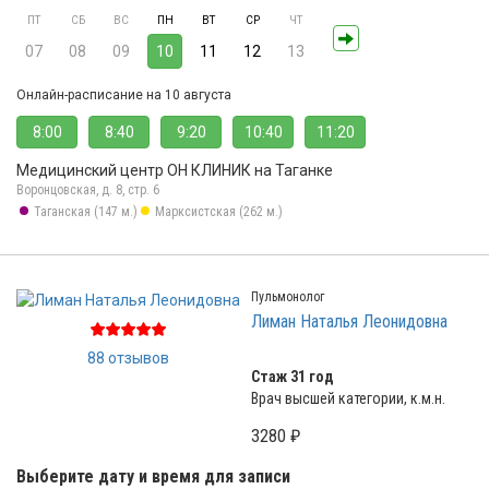
ПТ
СБ
ВС
ПН
ВТ
СР
ЧТ
07
08
09
10
11
12
13
Онлайн-расписание на 10 августа
8:00
8:40
9:20
10:40
11:20
Медицинский центр ОН КЛИНИК на Таганке
Воронцовская, д. 8, стр. 6
Таганская (147 м.)
Марксистская (262 м.)
Пульмонолог
Лиман Наталья Леонидовна
88 отзывов
Стаж 31 год
Врач высшей категории, к.м.н.
3280 ₽
Выберите дату и время для записи