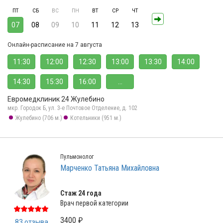
ПТ
СБ
ВС
ПН
ВТ
СР
ЧТ
07
08
09
10
11
12
13
Онлайн-расписание на 7 августа
11:30
12:00
12:30
13:00
13:30
14:00
14:30
15:30
16:00
...
Евромедклиник 24 Жулебино
мкр. Городок Б, ул. 3-е Почтовое Отделение, д. 102
Жулебино (706 м.)
Котельники (951 м.)
Пульмонолог
Марченко Татьяна Михайловна
Стаж 24 года
Врач первой категории
3400 ₽
83 отзыва