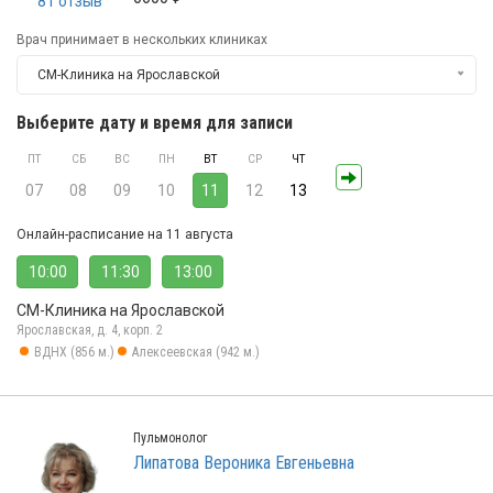
81 отзыв
Врач принимает в нескольких клиниках
СМ-Клиника на Ярославской
Выберите дату и время для записи
ПТ
СБ
ВС
ПН
ВТ
СР
ЧТ
07
08
09
10
11
12
13
Онлайн-расписание на 11 августа
10:00
11:30
13:00
СМ-Клиника на Ярославской
Ярославская, д. 4, корп. 2
ВДНХ (856 м.)
Алексеевская (942 м.)
Пульмонолог
Липатова Вероника Евгеньевна