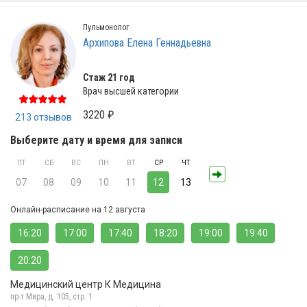
Пульмонолог
Архипова Елена Геннадьевна
Стаж 21 год
Врач высшей категории
3220 ₽
213 отзывов
Выберите дату и время для записи
ПТ
СБ
ВС
ПН
ВТ
СР
ЧТ
07
08
09
10
11
12
13
Онлайн-расписание на 12 августа
16:20
17:00
17:40
18:20
19:00
19:40
20:20
Медицинский центр К Медицина
пр-т Мира, д. 105, стр. 1