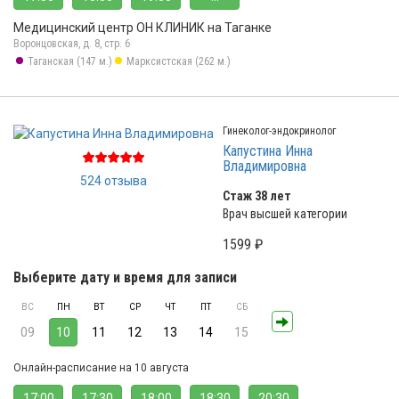
Медицинский центр ОН КЛИНИК на Таганке
Воронцовская, д. 8, стр. 6
Таганская (147 м.)
Марксистская (262 м.)
Гинеколог-эндокринолог
Капустина Инна
Владимировна
524 отзыва
Стаж 38 лет
Врач высшей категории
1599 ₽
Выберите дату и время для записи
ВС
ПН
ВТ
СР
ЧТ
ПТ
СБ
09
10
11
12
13
14
15
Онлайн-расписание на 10 августа
17:00
17:30
18:00
18:30
20:30