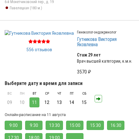
6-й Монетчиковский пер., д. 19
Павелецкая (180 м.)
Гинеколог-эндокринолог
Гутникова Виктория
Яковлевна
556 отзывов
Стаж 29 лет
Врач высшей категории, к.м.н.
3570 ₽
Выберите дату и время для записи
ВС
ПН
ВТ
СР
ЧТ
ПТ
СБ
09
10
11
12
13
14
15
Онлайн-расписание на 11 августа
9:00
9:30
13:30
15:00
15:30
16:30
17:30
18:00
19:00
...