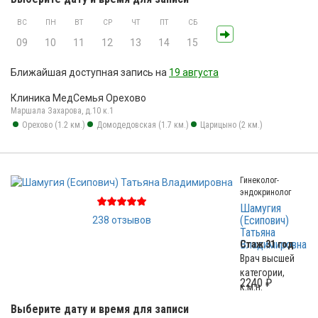
ВС
ПН
ВТ
СР
ЧТ
ПТ
СБ
09
10
11
12
13
14
15
Ближайшая доступная запись на
19 августа
Клиника МедСемья Орехово
Маршала Захарова, д.10 к.1
Орехово (1.2 км.)
Домодедовская (1.7 км.)
Царицыно (2 км.)
Гинеколог-
эндокринолог
Шамугия
(Есипович)
238 отзывов
Татьяна
Владимировна
Стаж 31 год
Врач высшей
категории,
2240 ₽
к.м.н.
Выберите дату и время для записи