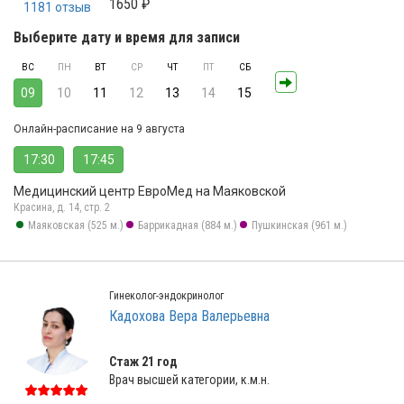
1650 ₽
1181 отзыв
Выберите дату и время для записи
ВС
ПН
ВТ
СР
ЧТ
ПТ
СБ
09
10
11
12
13
14
15
Онлайн-расписание на 9 августа
17:30
17:45
Медицинский центр ЕвроМед на Маяковской
Красина, д. 14, стр. 2
Маяковская (525 м.)
Баррикадная (884 м.)
Пушкинская (961 м.)
Гинеколог-эндокринолог
Кадохова Вера Валерьевна
Стаж 21 год
Врач высшей категории, к.м.н.