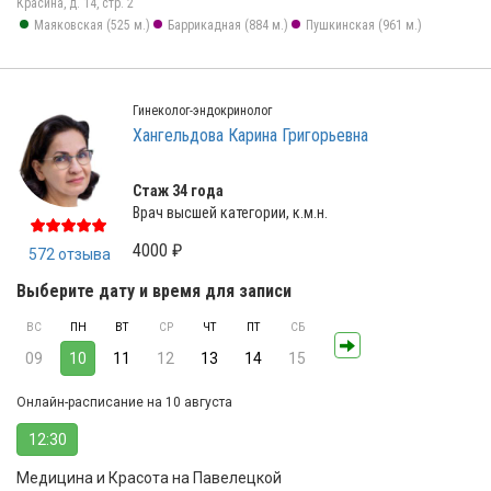
Красина, д. 14, стр. 2
Маяковская (525 м.)
Баррикадная (884 м.)
Пушкинская (961 м.)
Гинеколог-эндокринолог
Хангельдова Карина Григорьевна
Стаж 34 года
Врач высшей категории, к.м.н.
4000 ₽
572 отзыва
Выберите дату и время для записи
ВС
ПН
ВТ
СР
ЧТ
ПТ
СБ
09
10
11
12
13
14
15
Онлайн-расписание на 10 августа
12:30
Медицина и Красота на Павелецкой