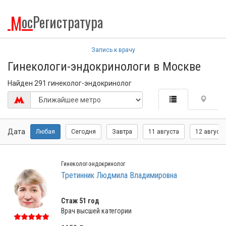
М
ос
Регистратура
Запись к врачу
Гинекологи-эндокринологи в Москве
Найден 291 гинеколог-эндокринолог
Дата
Любая
Сегодня
Завтра
11 августа
12 августа
Гинеколог-эндокринолог
Третинник Людмила Владимировна
Стаж 51 год
Врач высшей категории