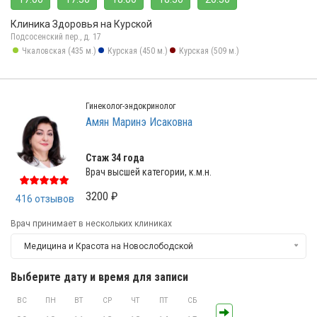
Клиника Здоровья на Курской
Подсосенский пер., д. 17
Чкаловская (435 м.)
Курская (450 м.)
Курская (509 м.)
Гинеколог-эндокринолог
Амян Маринэ Исаковна
Стаж 34 года
Врач высшей категории, к.м.н.
3200 ₽
416 отзывов
Врач принимает в нескольких клиниках
Медицина и Красота на Новослободской
Выберите дату и время для записи
ВС
ПН
ВТ
СР
ЧТ
ПТ
СБ