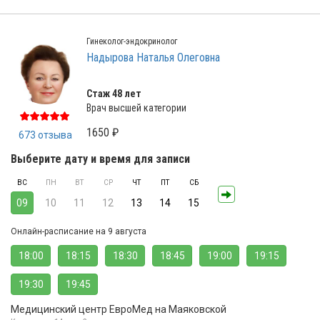
Гинеколог-эндокринолог
Надырова Наталья Олеговна
Стаж 48 лет
Врач высшей категории
1650 ₽
673 отзыва
Выберите дату и время для записи
ВС
ПН
ВТ
СР
ЧТ
ПТ
СБ
09
10
11
12
13
14
15
Онлайн-расписание на 9 августа
18:00
18:15
18:30
18:45
19:00
19:15
19:30
19:45
Медицинский центр ЕвроМед на Маяковской