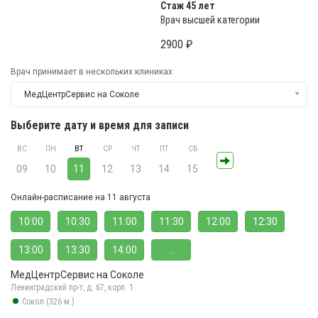
Стаж 45 лет
Врач высшей категории
2900 ₽
Врач принимает в нескольких клиниках
МедЦентрСервис на Соколе
Выберите дату и время для записи
ВС
ПН
ВТ
СР
ЧТ
ПТ
СБ
09
10
11
12
13
14
15
Онлайн-расписание на 11 августа
10:00
10:30
11:00
11:30
12:00
12:30
13:00
13:30
14:00
...
МедЦентрСервис на Соколе
Ленинградский пр-т, д. 67, корп. 1
Сокол (326 м.)