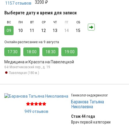
3200 ₽
1157 отзывов
Выберите дату и время для записи
ВС
ПН
ВТ
СР
ЧТ
ПТ
СБ
09
10
11
12
13
14
15
Онлайн-расписание на 9 августа
17:30
18:00
18:30
19:00
Медицина и Красота на Павелецкой
6-й Монетчиковский пер., д. 19
Павелецкая (180 м.)
Гинеколог-эндокринолог
Баранова Татьяна
Николаевна
949 отзывов
Стаж 44 года
Врач первой категории