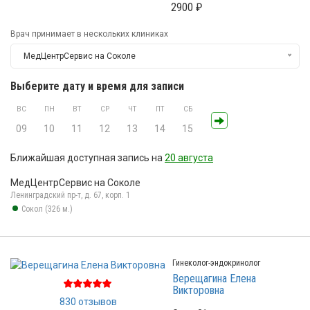
2900 ₽
Врач принимает в нескольких клиниках
МедЦентрСервис на Соколе
Выберите дату и время для записи
ВС
ПН
ВТ
СР
ЧТ
ПТ
СБ
09
10
11
12
13
14
15
Ближайшая доступная запись на
20 августа
МедЦентрСервис на Соколе
Ленинградский пр-т, д. 67, корп. 1
Сокол (326 м.)
Гинеколог-эндокринолог
Верещагина Елена
Викторовна
830 отзывов