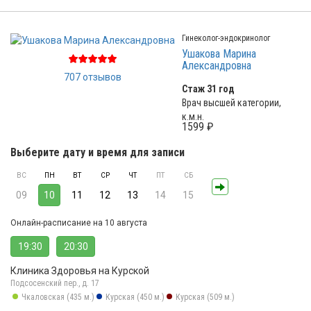
Гинеколог-эндокринолог
Ушакова Марина
Александровна
707 отзывов
Стаж 31 год
Врач высшей категории,
к.м.н.
1599 ₽
Выберите дату и время для записи
ВС
ПН
ВТ
СР
ЧТ
ПТ
СБ
09
10
11
12
13
14
15
Онлайн-расписание на 10 августа
19:30
20:30
Клиника Здоровья на Курской
Подсосенский пер., д. 17
Чкаловская (435 м.)
Курская (450 м.)
Курская (509 м.)