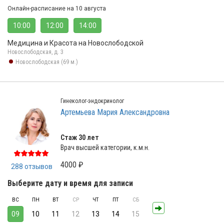
Онлайн-расписание на 10 августа
10:00
12:00
14:00
Медицина и Красота на Новослободской
Новослободская, д. 3
Новослободская (69 м.)
Гинеколог-эндокринолог
Артемьева Мария Александровна
Стаж 30 лет
Врач высшей категории, к.м.н.
4000 ₽
288 отзывов
Выберите дату и время для записи
ВС
ПН
ВТ
СР
ЧТ
ПТ
СБ
09
10
11
12
13
14
15