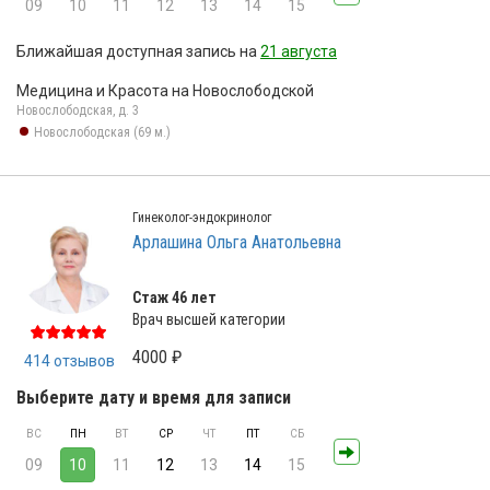
09
10
11
12
13
14
15
Ближайшая доступная запись на
21 августа
Медицина и Красота на Новослободской
Новослободская, д. 3
Новослободская (69 м.)
Гинеколог-эндокринолог
Арлашина Ольга Анатольевна
Стаж 46 лет
Врач высшей категории
4000 ₽
414 отзывов
Выберите дату и время для записи
ВС
ПН
ВТ
СР
ЧТ
ПТ
СБ
09
10
11
12
13
14
15