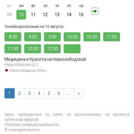
ВС
ПН
ВТ
СР
ЧТ
ПТ
СБ
09
10
11
12
13
14
15
Онлайн-расписание на 10 августа
8:30
9:00
9:30
10:00
10:30
11:00
11:30
12:00
12:30
...
Медицина и Красота на Новослободской
Новослободская, д. 3
Новослободская (69 м.)
1
2
3
4
5
6
...
»
Цены, приведённые на сайте, не окончательные, не являются
публичной офертой.
Политика конфиденциальности
© mosregistratura.ru.