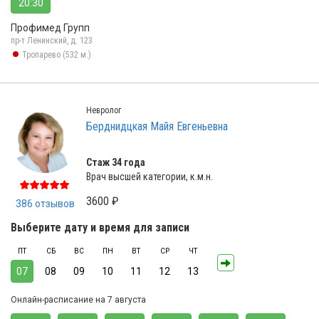
20:30
Профимед Групп
пр-т Ленинский, д. 123
Тропарево (532 м.)
Невролог
Берднидцкая Майя Евгеньевна
Стаж 34 года
Врач высшей категории, к.м.н.
3600 ₽
386 отзывов
Выберите дату и время для записи
ПТ
СБ
ВС
ПН
ВТ
СР
ЧТ
07
08
09
10
11
12
13
Онлайн-расписание на 7 августа