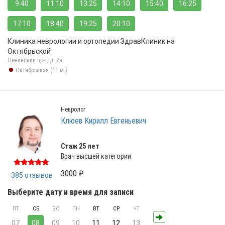
9:40
11:10
13:25
14:10
15:40
16:25
17:10
18:40
19:25
20:10
Клиника неврологии и ортопедии ЗдравКлиник на
Октябрьской
Ленинский пр-т, д. 2а
Октябрьская (11 м.)
Невролог
Клюев Кирилл Евгеньевич
Стаж 25 лет
Врач высшей категории
3000 ₽
385 отзывов
Выберите дату и время для записи
ПТ
СБ
ВС
ПН
ВТ
СР
ЧТ
07
08
09
10
11
12
13