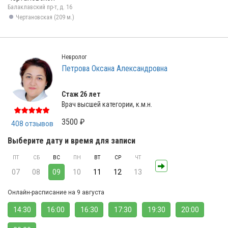
Балаклавский пр-т, д. 16
Чертановская (209 м.)
Невролог
Петрова Оксана Александровна
Стаж 26 лет
Врач высшей категории, к.м.н.
3500 ₽
408 отзывов
Выберите дату и время для записи
ПТ
СБ
ВС
ПН
ВТ
СР
ЧТ
07
08
09
10
11
12
13
Онлайн-расписание на 9 августа
14:30
16:00
16:30
17:30
19:30
20:00