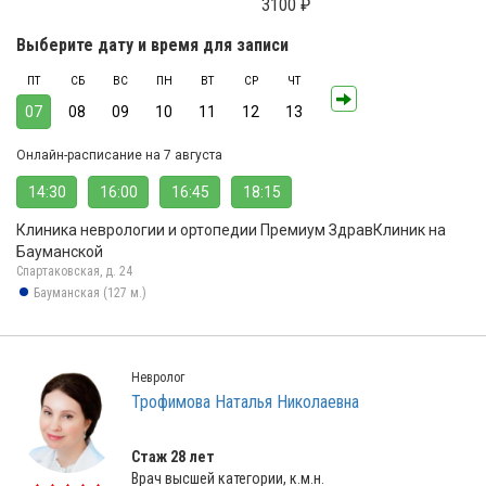
3100 ₽
Выберите дату и время для записи
ПТ
СБ
ВС
ПН
ВТ
СР
ЧТ
07
08
09
10
11
12
13
Онлайн-расписание на 7 августа
14:30
16:00
16:45
18:15
Клиника неврологии и ортопедии Премиум ЗдравКлиник на
Бауманской
Спартаковская, д. 24
Бауманская (127 м.)
Невролог
Трофимова Наталья Николаевна
Стаж 28 лет
Врач высшей категории, к.м.н.