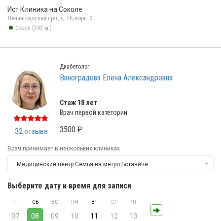
Ист Клиника на Соколе
Ленинградский пр-т, д. 76, корп. 3
Сокол (243 м.)
Диабетолог
Виноградова Елена Александровна
Стаж 18 лет
Врач первой категории
3500 ₽
32 отзыва
Врач принимает в нескольких клиниках
Медицинский центр Семья на метро Ботанический сад
Выберите дату и время для записи
ПТ
СБ
ВС
ПН
ВТ
СР
ЧТ
07
08
09
10
11
12
13