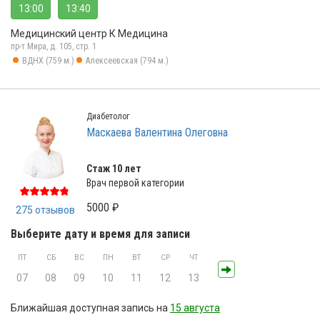
13:00
13:40
Медицинский центр К Медицина
пр-т Мира, д. 105, стр. 1
ВДНХ (759 м.)
Алексеевская (794 м.)
Диабетолог
Маскаева Валентина Олеговна
Стаж 10 лет
Врач первой категории
5000 ₽
275 отзывов
Выберите дату и время для записи
ПТ
СБ
ВС
ПН
ВТ
СР
ЧТ
07
08
09
10
11
12
13
Ближайшая доступная запись на
15 августа