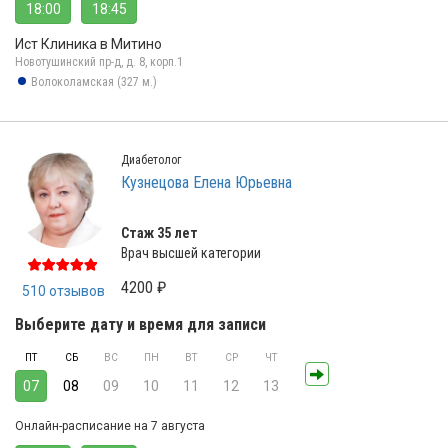
18:00
18:45
Ист Клиника в Митино
Новотушинский пр-д, д. 8, корп.1
Волоколамская (327 м.)
Диабетолог
Кузнецова Елена Юрьевна
Стаж 35 лет
Врач высшей категории
4200 ₽
510 отзывов
Выберите дату и время для записи
ПТ
СБ
ВС
ПН
ВТ
СР
ЧТ
07
08
09
10
11
12
13
Онлайн-расписание на 7 августа