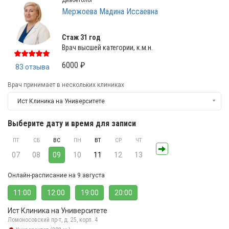
Диабетолог
Мержоева Мадина Иссаевна
Стаж 31 год
Врач высшей категории, к.м.н.
6000 ₽
83 отзыва
Врач принимает в нескольких клиниках
Ист Клиника на Университете
Выберите дату и время для записи
ПТ
СБ
ВС
ПН
ВТ
СР
ЧТ
07
08
09
10
11
12
13
Онлайн-расписание на 9 августа
11:00
12:00
19:00
20:00
Ист Клиника на Университете
Ломоносовский пр-т, д. 25, корп. 4