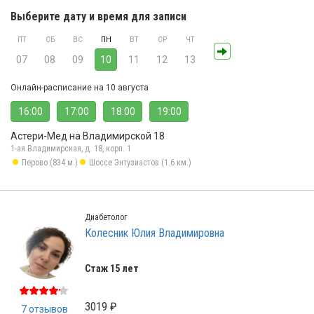
Выберите дату и время для записи
ПТ
СБ
ВС
ПН
ВТ
СР
ЧТ
07
08
09
10
11
12
13
Онлайн-расписание на 10 августа
16:00
17:00
18:00
19:00
Астери-Мед на Владимирской 18
1-ая Владимирская, д. 18, корп. 1
Перово (834 м.)
Шоссе Энтузиастов (1.6 км.)
Диабетолог
Колесник Юлия Владимировна
Стаж 15 лет
3019 ₽
7 отзывов