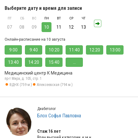
Выберите дату и время для записи
ПТ
СБ
ВС
ПН
ВТ
СР
ЧТ
07
08
09
10
11
12
13
Онлайн-расписание на 10 августа
9:00
9:40
10:20
11:40
12:20
13:00
13:40
14:20
15:40
...
Медицинский центр К Медицина
пр-т Мира, д. 105, стр. 1
ВДНХ (759 м.)
Алексеевская (794 м.)
Диабетолог
Блох Софья Павловна
Стаж 16 лет
Врач высшей категории, к.м.н.