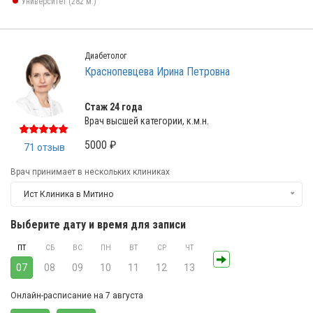
Университет (282 м.)
Диабетолог
Краснопевцева Ирина Петровна
Стаж 24 года
Врач высшей категории, к.м.н.
5000 ₽
71 отзыв
Врач принимает в нескольких клиниках
Ист Клиника в Митино
Выберите дату и время для записи
ПТ
СБ
ВС
ПН
ВТ
СР
ЧТ
07
08
09
10
11
12
13
Онлайн-расписание на 7 августа