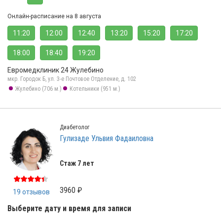
Онлайн-расписание на 8 августа
11:20
12:00
12:40
13:20
15:20
17:20
18:00
18:40
19:20
Евромедклиник 24 Жулебино
мкр. Городок Б, ул. 3-е Почтовое Отделение, д. 102
Жулебино (706 м.)
Котельники (951 м.)
Диабетолог
Гулизаде Ульвия Фадаиловна
Стаж 7 лет
3960 ₽
19 отзывов
Выберите дату и время для записи