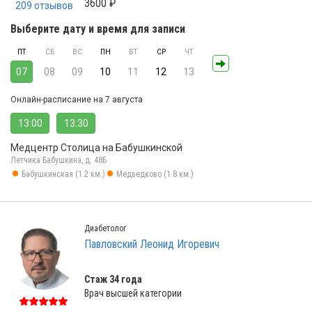
3600 ₽
209 отзывов
Выберите дату и время для записи
ПТ
СБ
ВС
ПН
ВТ
СР
ЧТ
07
08
09
10
11
12
13
Онлайн-расписание на 7 августа
13:00
13:30
Медцентр Столица на Бабушкинской
Летчика Бабушкина, д. 48Б
Бабушкинская (1.2 км.)
Медведково (1.8 км.)
Диабетолог
Павловский Леонид Игоревич
Стаж 34 года
Врач высшей категории