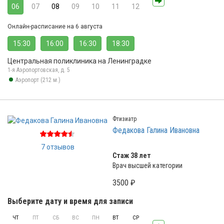
06
07
08
09
10
11
12
Онлайн-расписание на 6 августа
15:30
16:00
16:30
18:30
Центральная поликлиника на Ленинградке
1-я Аэропортовская, д. 5
Аэропорт (212 м.)
Фтизиатр
Федакова Галина Ивановна
7 отзывов
Стаж 38 лет
Врач высшей категории
3500 ₽
Выберите дату и время для записи
ЧТ
ПТ
СБ
ВС
ПН
ВТ
СР