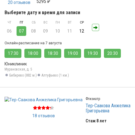
5295 ₽
20 отзывов
Выберите дату и время для записи
ЧТ
ПТ
СБ
ВС
ПН
ВТ
СР
06
07
08
09
10
11
12
Онлайн-расписание на 7 августа
17:30
18:00
18:30
19:00
19:30
20:30
Юниклиник
Мурановская, д. 5
Бибирево (882 м.)
Алтуфьево (1 км.)
Фтизиатр
Тер-Саакова Анжелика
Григорьевна
18 отзывов
Стаж 8 лет