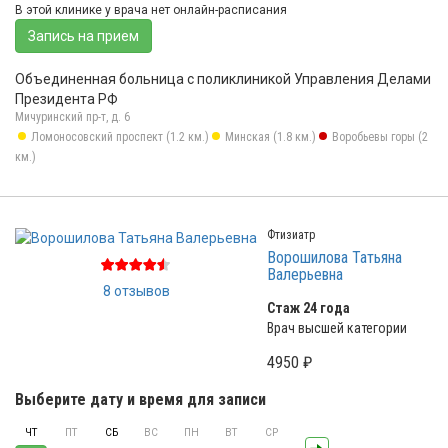
В этой клинике у врача нет онлайн-расписания
Запись на прием
Объединенная больница с поликлиникой Управления Делами
Президента РФ
Мичуринский пр-т, д. 6
Ломоносовский проспект (1.2 км.)
Минская (1.8 км.)
Воробьевы горы (2
км.)
Фтизиатр
Ворошилова Татьяна
Валерьевна
8 отзывов
Стаж 24 года
Врач высшей категории
4950 ₽
Выберите дату и время для записи
ЧТ
ПТ
СБ
ВС
ПН
ВТ
СР