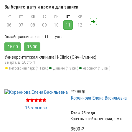
Выберите дату и время для записи
ЧТ
ПТ
СБ
ВС
ПН
ВТ
СР
06
07
08
09
10
11
12
Онлайн-расписание на 11 августа
15:00
16:00
Университетская клиника H-Clinic (Эйч-Клиник)
8 марта, д. 6А, стр. 1
Петровский парк (1.1 км.)
Динамо (1.3 км.)
Аэропорт (1.5 км.)
Фтизиатр
Кореннова Елена Васильевна
16 отзывов
Стаж 23 года
Врач высшей категории, к.м.н.
3500 ₽