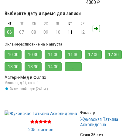
4000 ₽
Выберите дату и время для записи
ЧТ
ПТ
СБ
ВС
ПН
ВТ
СР
06
07
08
09
10
11
12
Онлайн-расписание на 6 августа
10:00
10:30
11:00
11:30
12:00
12:30
13:00
13:30
14:00
...
Астери-Мед в Филях
Минская, д.14, корп. 1
Филевский парк (241 м.)
Фтизиатр
Жуковская Татьяна
Аскольдовна
205 отзывов
Стаж 35 лет