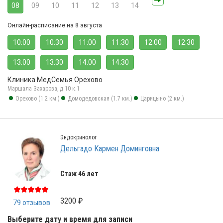
08
09
10
11
12
13
14
Онлайн-расписание на 8 августа
10:00
10:30
11:00
11:30
12:00
12:30
13:00
13:30
14:00
14:30
Клиника МедСемья Орехово
Маршала Захарова, д.10 к.1
Орехово (1.2 км.)
Домодедовская (1.7 км.)
Царицыно (2 км.)
Эндокринолог
Дельгадо Кармен Доминговна
Стаж 46 лет
3200 ₽
79 отзывов
Выберите дату и время для записи