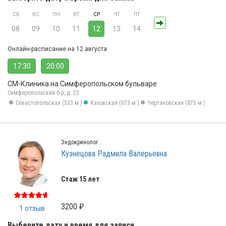
СБ
ВС
ПН
ВТ
СР
ЧТ
ПТ
08
09
10
11
12
13
14
Онлайн-расписание на 12 августа
17:30
20:00
СМ-Клиника на Симферопольском бульваре
Симферопольский б-р, д. 22
Севастопольская (533 м.)
Каховская (673 м.)
Чертановская (875 м.)
Эндокринолог
Кузнецова Радмила Валерьевна
Стаж 15 лет
3200 ₽
1 отзыв
Выберите дату и время для записи