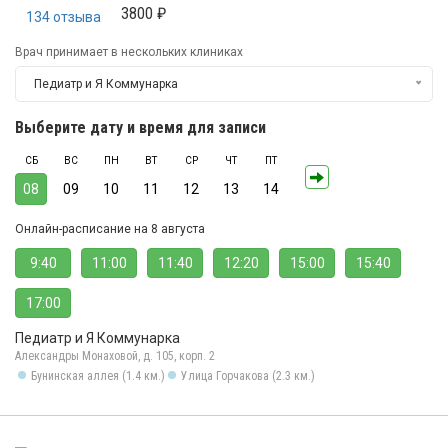
3800 ₽
134 отзыва
Врач принимает в нескольких клиниках
Педиатр и Я Коммунарка
Выберите дату и время для записи
СБ
ВС
ПН
ВТ
СР
ЧТ
ПТ
08
09
10
11
12
13
14
Онлайн-расписание на 8 августа
9:40
11:00
11:40
12:20
15:00
15:40
17:00
Педиатр и Я Коммунарка
Александры Монаховой, д. 105, корп. 2
Бунинская аллея (1.4 км.)
Улица Горчакова (2.3 км.)