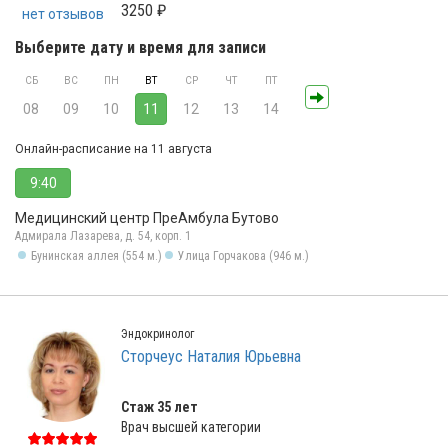
3250 ₽
нет отзывов
Выберите дату и время для записи
СБ
ВС
ПН
ВТ
СР
ЧТ
ПТ
08
09
10
11
12
13
14
Онлайн-расписание на 11 августа
9:40
Медицинский центр ПреАмбула Бутово
Адмирала Лазарева, д. 54, корп. 1
Бунинская аллея (554 м.)
Улица Горчакова (946 м.)
Эндокринолог
Сторчеус Наталия Юрьевна
Стаж 35 лет
Врач высшей категории