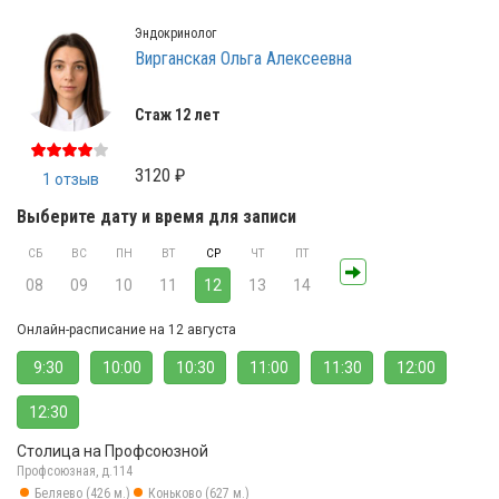
Эндокринолог
Вирганская Ольга Алексеевна
Стаж 12 лет
3120 ₽
1 отзыв
Выберите дату и время для записи
СБ
ВС
ПН
ВТ
СР
ЧТ
ПТ
08
09
10
11
12
13
14
Онлайн-расписание на 12 августа
9:30
10:00
10:30
11:00
11:30
12:00
12:30
Столица на Профсоюзной
Профсоюзная, д.114
Беляево (426 м.)
Коньково (627 м.)