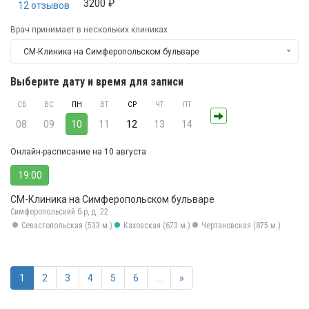
3200 ₽
12 отзывов
Врач принимает в нескольких клиниках
СМ-Клиника на Симферопольском бульваре
Выберите дату и время для записи
СБ
ВС
ПН
ВТ
СР
ЧТ
ПТ
08
09
10
11
12
13
14
Онлайн-расписание на 10 августа
19:00
СМ-Клиника на Симферопольском бульваре
Симферопольский б-р, д. 22
Севастопольская (533 м.)
Каховская (673 м.)
Чертановская (875 м.)
1
2
3
4
5
6
...
»