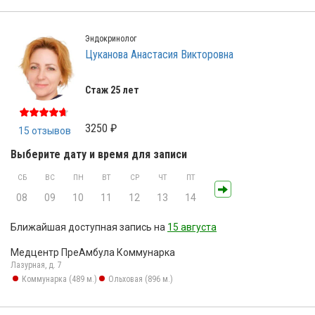
Эндокринолог
Цуканова Анастасия Викторовна
Стаж 25 лет
3250 ₽
15 отзывов
Выберите дату и время для записи
СБ
ВС
ПН
ВТ
СР
ЧТ
ПТ
08
09
10
11
12
13
14
Ближайшая доступная запись на
15 августа
Медцентр ПреАмбула Коммунарка
Лазурная, д. 7
Коммунарка (489 м.)
Ольховая (896 м.)