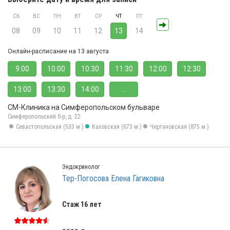
СБ
ВС
ПН
ВТ
СР
ЧТ
ПТ
08
09
10
11
12
13
14
Онлайн-расписание на 13 августа
9:00
10:00
10:30
11:30
12:00
12:30
13:00
13:30
14:00
...
СМ-Клиника на Симферопольском бульваре
Симферопольский б-р, д. 22
Севастопольская (533 м.)
Каховская (673 м.)
Чертановская (875 м.)
Эндокринолог
Тер-Погосова Елена Гагиковна
Стаж 16 лет