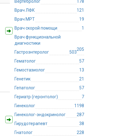
Вертебролог
178
Врач ЛФК
121
Врач МРТ
19
Врач скорой помощи
1
Врач функциональной
диагностики
205
Гастроэнтеролог
503
Гематолог
57
Гемостазиолог
13
Генетик
21
Гепатолог
57
Гериатр (геронтолог)
7
Гинеколог
1198
Гинеколог-эндокринолог
287
Гирудотерапевт
38
Гнатолог
228