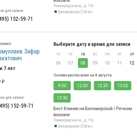
вокзале
Ленинградское ш., д. 116
он для записи:
Беломорская (728 м.)
495) 152-59-71
Выберите дату и время для записи
скопист
муллаев Зафар
ЧТ
ПТ
СБ
ВС
ПН
ВТ
СР
вкатович
06
07
08
09
10
11
12
ж 7 лет
Онлайн-расписание на 8 августа
 ₽
9:00
12:00
12:30
13:00
он для записи:
13:30
(495) 152-59-71
Бест Клиник на Беломорской / Речном
вокзале
Ленинградское ш., д. 116
Беломорская (728 м.)