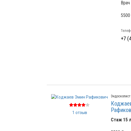
Врач
5500
Телефо
+7 (
Эндоскопист
Коджае
Рафико
1 отзыв
Стаж 15 