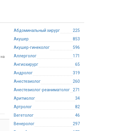
Абдоминальный хирург
225
Акушер
853
Акушер-гинеколог
596
Аллерголог
171
 на
Ангиохирург
65
Андролог
319
Анестезиолог
260
Анестезиолог-реаниматолог
271
Аритмолог
34
Артролог
82
Вегетолог
46
Венеролог
297