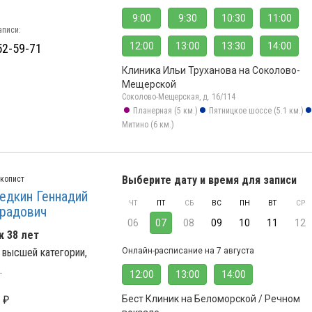
9:00
9:30
10:30
11:00
аписи:
12:00
13:00
13:30
14:00
52-59-71
Клиника Ильи Труханова на Соколово-
Мещерской
Соколово-Мещерская, д. 16/114
Планерная (5 км.)
Пятницкое шоссе (5.1 км.)
Митино (6 км.)
Выберите дату и время для записи
копист
едкин Геннадий
ЧТ
ПТ
СБ
ВС
ПН
ВТ
СР
радович
06
07
08
09
10
11
12
 38 лет
 высшей категории,
Онлайн-расписание на 7 августа
.
12:00
13:00
14:00
 ₽
Бест Клиник на Беломорской / Речном