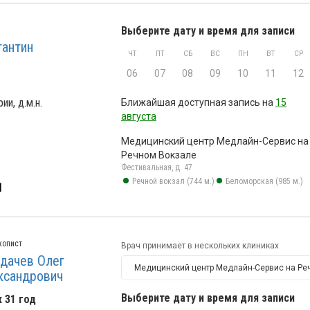
Выберите дату и время для записи
тантин
ЧТ
ПТ
СБ
ВС
ПН
ВТ
СР
06
07
08
09
10
11
12
ии, д.м.н.
Ближайшая доступная запись на
15
августа
Медицинский центр Медлайн-Сервис на
Речном Вокзале
Фестивальная, д. 47
Речной вокзал (744 м.)
Беломорская (985 м.)
1
копист
Врач принимает в нескольких клиниках
дачев Олег
ксандрович
Выберите дату и время для записи
 31 год