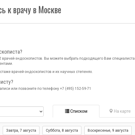
ь к врачу в Москве
скописта?
222 врачей-эндоскопистов. Вы можете выбрать подходящего Вам специалиста
ентами.
стаже врачей-эндоскопистов и их научных степенях.
писту?
писи или позвоните по телефону +7 (495) 152-59-71
Списком
На карте
Завтра
, 7 августа
Суббота,
8 августа
Воскресенье,
9 августа