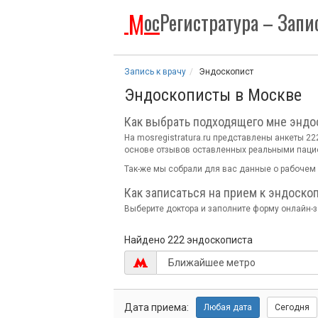
М
ос
Регистратура
– Запис
Запись к врачу
Эндоскопист
Эндоскописты в Москве
Как выбрать подходящего мне эндо
На mosregistratura.ru представлены анкеты 
основе отзывов оставленных реальными паци
Так-же мы собрали для вас данные о рабочем 
Как записаться на прием к эндоско
Выберите доктора и заполните форму онлайн-за
Найдено 222 эндоскописта
Дата
приема:
Любая
дата
Сегодня