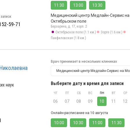
11:30
13:00
13:30
Медицинский центр Медлайн-Сервис на
 записи:
Октябрьском поле
 152-59-71
Берзарина, д. 17, корп. 2
Октябрьское поле (1.1 км.)
Зорге (1.6 км.)
Панфиловская (1.8 км.)
Врач принимает в нескольких клиниках
Николаевна
Выберите дату и время для записи
их наук
ЧТ
ПТ
СБ
ВС
ПН
ВТ
СР
06
07
08
09
10
11
12
Онлайн-расписание на 10 августа
1
10:00
10:30
11:00
11:30