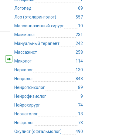
Логопед
69
Лор (отоларинголог)
557
Малоинвазивный хирург
10
Маммолог
231
Мануальный терапевт
242
Массажист
258
Миколог
114
Нарколог
130
Невролог
848
Нейропсихолог
89
Нейрофизиолог
9
Нейрохирург
74
Неонатолог
13
Нефролог
73
Окулист (офтальмолог)
490