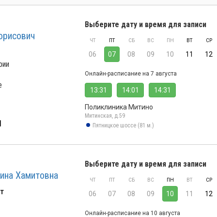
Выберите дату и время для записи
орисович
ЧТ
ПТ
СБ
ВС
ПН
ВТ
СР
06
07
08
09
10
11
12
рии
Онлайн-расписание на 7 августа
е
13:31
14:01
14:31
Поликлиника Митино
Митинская, д.59
1
Пятницкое шоссе (81 м.)
Выберите дату и время для записи
ина Хамитовна
ЧТ
ПТ
СБ
ВС
ПН
ВТ
СР
т
06
07
08
09
10
11
12
Онлайн-расписание на 10 августа