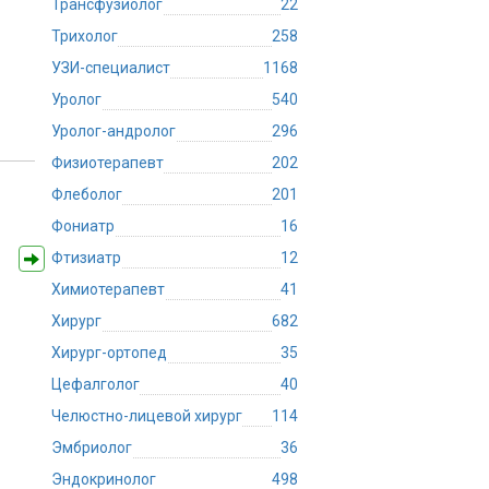
Трансфузиолог
22
Трихолог
258
УЗИ-специалист
1168
Уролог
540
Уролог-андролог
296
Физиотерапевт
202
Флеболог
201
Фониатр
16
Фтизиатр
12
Химиотерапевт
41
Хирург
682
Хирург-ортопед
35
Цефалголог
40
Челюстно-лицевой хирург
114
Эмбриолог
36
Эндокринолог
498