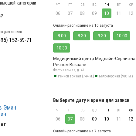
 высшей категории
ЧТ
ПТ
СБ
ВС
ПН
ВТ
СР
06
07
08
09
10
11
12
 ₽
Онлайн-расписание на 10 августа
н для записи:
8:00
8:30
9:30
10:00
495) 152-59-71
10:30
Медицинский центр Медлайн-Сервис на
Речном Вокзале
Фестивальная, д. 47
Речной вокзал (744 м.)
Беломорская (985 м.)
Выберите дату и время для записи
в Эмин
ЧТ
ПТ
СБ
ВС
ПН
ВТ
СР
вич
06
07
08
09
10
11
12
лет
Онлайн-расписание на 7 августа