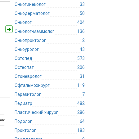
Онкогинеколог
33
Онкодерматолог
50
Онколог
404
Онколог-маммолог
136
Онкопроктолог
12
Онкоуролог
43
Ортопед
573
Остеопат
206
Отоневролог
31
Офтальмохирург
119
Паразитолог
7
Педиатр
482
Пластический хирург
286
Медицинский центр Медлайн-Сервис на Речном Вокзале
Подолог
64
Проктолог
183