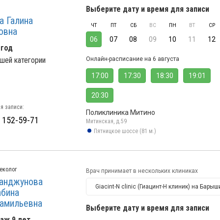
Выберите дату и время для записи
а Галина
ЧТ
ПТ
СБ
ВС
ПН
ВТ
СР
овна
06
07
08
09
10
11
12
 год
шей категории
Онлайн-расписание на 6 августа
17:00
17:30
18:30
19:01
20:30
я записи:
Поликлиника Митино
) 152-59-71
Митинская, д.59
Пятницкое шоссе (81 м.)
еколог
Врач принимает в нескольких клиниках
анджунова
Giacint-N clinic (Гиацинт-Н клиник) на Барыш
абина
амильевна
Выберите дату и время для записи
аж 9 лет