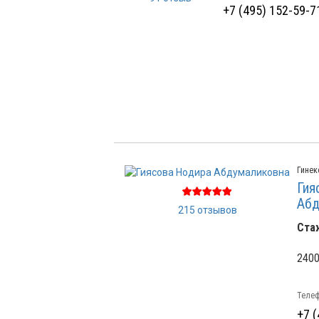
+7 (495) 152-59-7
Гинек
Гия
Абд
215 отзывов
Ста
2400
Телеф
+7 