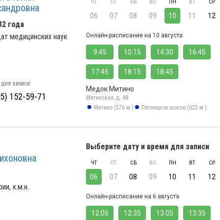
ЧТ
ПТ
СБ
ВС
ПН
ВТ
СР
сандровна
06
07
08
09
10
11
12
32 года
ат медицинских наук
Онлайн-расписание на 10 августа
9:45
10:15
14:30
16:45
17:45
18:15
18:45
 для записи:
Медок Митино
95) 152-59-71
Митинская, д. 48
Митино (576 м.)
Пятницкое шоссе (622 м.)
Выберите дату и время для записи
Тихоновна
ЧТ
ПТ
СБ
ВС
ПН
ВТ
СР
06
07
08
09
10
11
12
и, к.м.н.
Онлайн-расписание на 6 августа
12:05
12:35
13:05
13:35