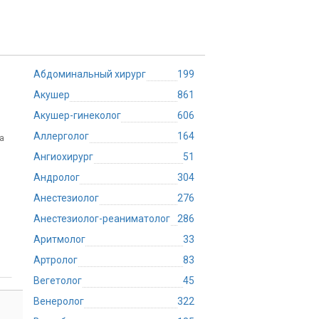
Абдоминальный хирург
199
Акушер
861
Акушер-гинеколог
606
Аллерголог
164
а
Ангиохирург
51
Андролог
304
Анестезиолог
276
Анестезиолог-реаниматолог
286
Аритмолог
33
Артролог
83
Вегетолог
45
Венеролог
322