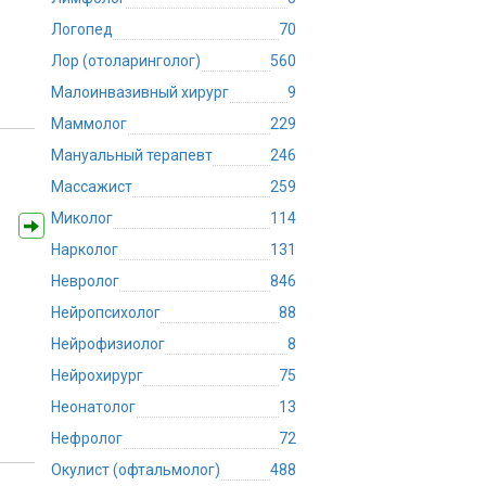
Логопед
70
Лор (отоларинголог)
560
Малоинвазивный хирург
9
Маммолог
229
Мануальный терапевт
246
Массажист
259
Миколог
114
Нарколог
131
Невролог
846
Нейропсихолог
88
Нейрофизиолог
8
Нейрохирург
75
Неонатолог
13
Нефролог
72
Окулист (офтальмолог)
488