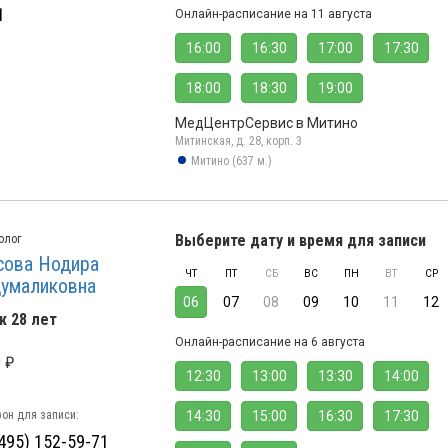
1
Онлайн-расписание на 11 августа
16:00
16:30
17:00
17:30
18:00
18:30
19:00
МедЦентрСервис в Митино
Митинская, д. 28, корп. 3
Митино (637 м.)
Выберите дату и время для записи
олог
сова Нодира
ЧТ
ПТ
СБ
ВС
ПН
ВТ
СР
умаликовна
06
07
08
09
10
11
12
ж 28 лет
Онлайн-расписание на 6 августа
 ₽
12:30
13:00
13:30
14:00
он для записи:
14:30
15:00
16:30
17:30
(495) 152-59-71