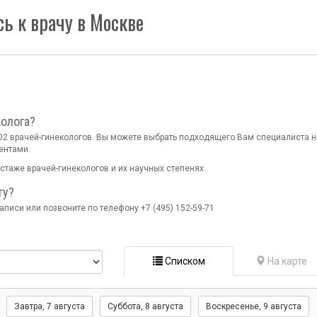
ь к врачу в Москве
колога?
202 врачей-гинекологов. Вы можете выбрать подходящего Вам специалиста н
ентами.
стаже врачей-гинекологов и их научных степенях.
гу?
писи или позвоните по телефону +7 (495) 152-59-71
Списком
На карте
Завтра
, 7 августа
Суббота,
8 августа
Воскресенье,
9 августа