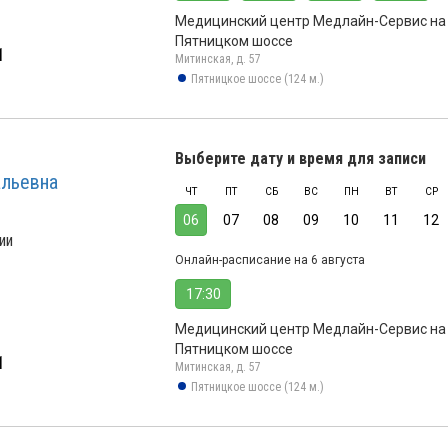
Медицинский центр Медлайн-Сервис на
Пятницком шоссе
1
Митинская, д. 57
Пятницкое шоссе (124 м.)
Выберите дату и время для записи
альевна
ЧТ
ПТ
СБ
ВС
ПН
ВТ
СР
06
07
08
09
10
11
12
ии
Онлайн-расписание на 6 августа
17:30
Медицинский центр Медлайн-Сервис на
Пятницком шоссе
1
Митинская, д. 57
Пятницкое шоссе (124 м.)