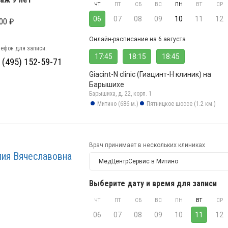
ЧТ
ПТ
СБ
ВС
ПН
ВТ
СР
06
07
08
09
10
11
12
00 ₽
Онлайн-расписание на 6 августа
ефон для записи:
17:45
18:15
18:45
 (495) 152-59-71
Giacint-N clinic (Гиацинт-Н клиник) на
Барышихе
Барышиха, д. 22, корп. 1
Митино (686 м.)
Пятницкое шоссе (1.2 км.)
Врач принимает в нескольких клиниках
ия Вячеславовна
МедЦентрСервис в Митино
Выберите дату и время для записи
ЧТ
ПТ
СБ
ВС
ПН
ВТ
СР
06
07
08
09
10
11
12