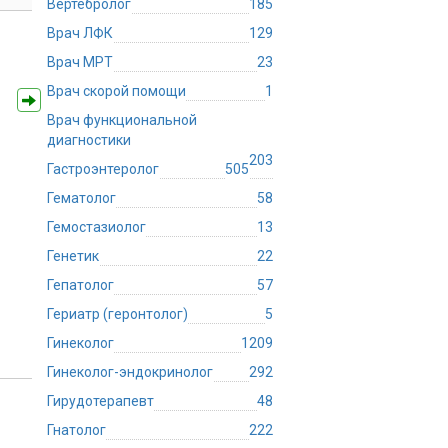
Вертебролог
185
Врач ЛФК
129
Врач МРТ
23
Врач скорой помощи
1
Врач функциональной
диагностики
203
Гастроэнтеролог
505
Гематолог
58
Гемостазиолог
13
Генетик
22
Гепатолог
57
Гериатр (геронтолог)
5
Гинеколог
1209
Гинеколог-эндокринолог
292
Гирудотерапевт
48
Гнатолог
222