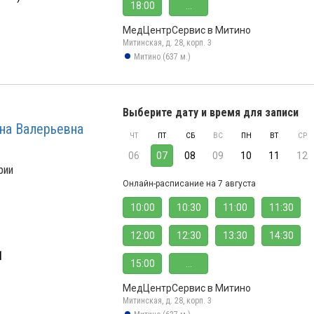
18:00
...
МедЦентрСервис в Митино
Митинская, д. 28, корп. 3
Митино (637 м.)
Выберите дату и время для записи
на Валерьевна
ЧТ
ПТ
СБ
ВС
ПН
ВТ
СР
06
07
08
09
10
11
12
рии
Онлайн-расписание на 7 августа
10:00
10:30
11:00
11:30
12:00
12:30
13:30
14:30
1
15:00
...
МедЦентрСервис в Митино
Митинская, д. 28, корп. 3