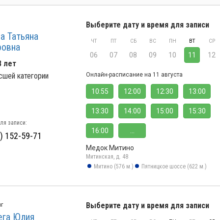
Выберите дату и время для записи
а Татьяна
ЧТ
ПТ
СБ
ВС
ПН
ВТ
СР
ровна
06
07
08
09
10
11
12
8 лет
сшей категории
Онлайн-расписание на 11 августа
10:55
12:00
12:30
13:00
13:30
14:00
15:00
15:30
ля записи:
16:00
...
) 152-59-71
Медок Митино
Митинская, д. 48
Митино (576 м.)
Пятницкое шоссе (622 м.)
Выберите дату и время для записи
ог
ега Юлия