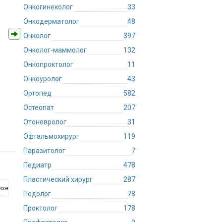
Онкогинеколог
33
Онкодерматолог
48
Онколог
397
Онколог-маммолог
132
Онкопроктолог
11
Онкоуролог
43
Ортопед
582
Остеопат
207
Отоневролог
31
Офтальмохирург
119
Паразитолог
7
Педиатр
478
Пластический хирург
287
ихе
Подолог
78
Проктолог
178