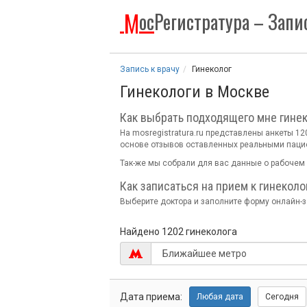
М
ос
Регистратура
– Запис
Запись к врачу
Гинеколог
Гинекологи в Москве
Как выбрать подходящего мне гине
На mosregistratura.ru представлены анкеты 1
основе отзывов оставленных реальными паци
Так-же мы собрали для вас данные о рабочем 
Как записаться на прием к гинеколо
Выберите доктора и заполните форму онлайн-за
Найдено 1202 гинеколога
Дата
приема:
Любая
дата
Сегодня