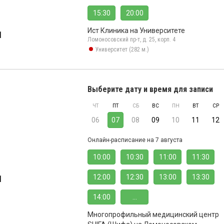
15:30
20:00
Ист Клиника на Университете
1
Ломоносовский пр-т, д. 25, корп. 4
Университет (282 м.)
Выберите дату и время для записи
ЧТ
ПТ
СБ
ВС
ПН
ВТ
СР
06
07
08
09
10
11
12
Онлайн-расписание на 7 августа
10:00
10:30
11:00
11:30
12:00
12:30
13:00
13:30
1
14:00
...
Многопрофильный медицинский центр