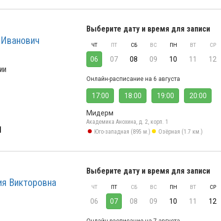
Выберите дату и время для записи
 Иванович
ЧТ
ПТ
СБ
ВС
ПН
ВТ
СР
06
07
08
09
10
11
12
ии
Онлайн-расписание на 6 августа
17:00
18:00
19:00
20:00
Мидерм
Академика Анохина, д. 2, корп. 1
1
Юго-западная (895 м.)
Озёрная (1.7 км.)
Выберите дату и время для записи
ия Викторовна
ЧТ
ПТ
СБ
ВС
ПН
ВТ
СР
06
07
08
09
10
11
12