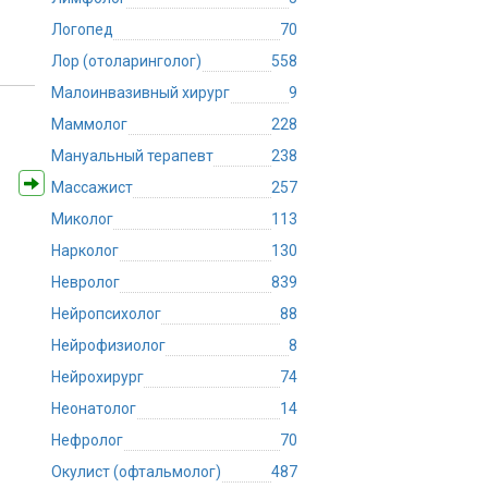
Логопед
70
Лор (отоларинголог)
558
Малоинвазивный хирург
9
Маммолог
228
Мануальный терапевт
238
Массажист
257
Миколог
113
Нарколог
130
Невролог
839
Нейропсихолог
88
Нейрофизиолог
8
Нейрохирург
74
Неонатолог
14
Нефролог
70
Окулист (офтальмолог)
487