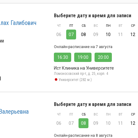
Выберите дату и время для записи
лах Галибович
ЧТ
ПТ
СБ
ВС
ПН
ВТ
СР
06
07
08
09
10
11
12
ии
Онлайн-расписание на 7 августа
16:30
19:00
20:00
Ист Клиника на Университете
Ломоносовский пр-т, д. 25, корп. 4
1
Университет (282 м.)
Выберите дату и время для записи
Валерьевна
ЧТ
ПТ
СБ
ВС
ПН
ВТ
СР
06
07
08
09
10
11
12
Онлайн-расписание на 8 августа