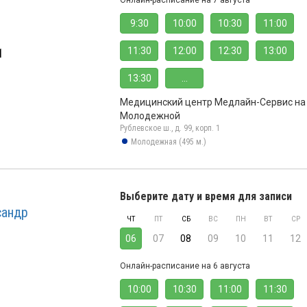
Онлайн-расписание на 7 августа
9:30
10:00
10:30
11:00
11:30
12:00
12:30
13:00
1
13:30
...
Медицинский центр Медлайн-Сервис на
Молодежной
Рублевское ш., д. 99, корп. 1
Молодежная (495 м.)
Выберите дату и время для записи
сандр
ЧТ
ПТ
СБ
ВС
ПН
ВТ
СР
06
07
08
09
10
11
12
Онлайн-расписание на 6 августа
10:00
10:30
11:00
11:30