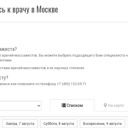
ь к врачу в Москве
ажиста?
255 врачей-массажистов. Вы можете выбрать подходящего Вам специалиста н
ентами.
стаже врачей-массажистов и их научных степенях.
сту?
писи или позвоните по телефону +7 (495) 152-59-71
Списком
На карте
Завтра
, 7 августа
Суббота,
8 августа
Воскресенье,
9 августа