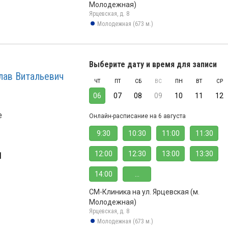
Молодежная)
Ярцевская, д. 8
Молодежная (673 м.)
Выберите дату и время для записи
лав Витальевич
ЧТ
ПТ
СБ
ВС
ПН
ВТ
СР
06
07
08
09
10
11
12
е
Онлайн-расписание на 6 августа
9:30
10:30
11:00
11:30
12:00
12:30
13:00
13:30
1
14:00
...
СМ-Клиника на ул. Ярцевская (м.
Молодежная)
Ярцевская, д. 8
Молодежная (673 м.)