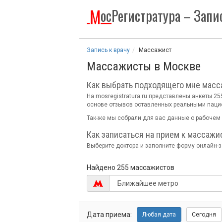
М
ос
Регистратура
– Запис
Запись к врачу
Массажист
Массажисты в Москве
Как выбрать подходящего мне масс
На mosregistratura.ru представлены анкеты 
основе отзывов оставленных реальными паци
Так-же мы собрали для вас данные о рабочем 
Как записаться на прием к массажи
Выберите доктора и заполните форму онлайн-за
Найдено 255 массажистов
Дата
приема:
Любая
дата
Сегодня