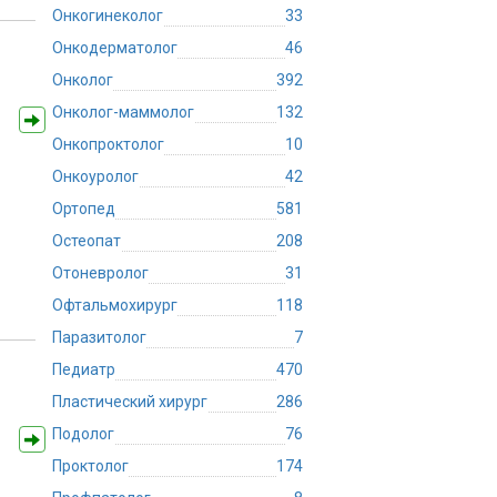
Онкогинеколог
33
Онкодерматолог
46
Онколог
392
Онколог-маммолог
132
Онкопроктолог
10
Онкоуролог
42
Ортопед
581
Остеопат
208
Отоневролог
31
Офтальмохирург
118
Паразитолог
7
Педиатр
470
Пластический хирург
286
Подолог
76
Проктолог
174