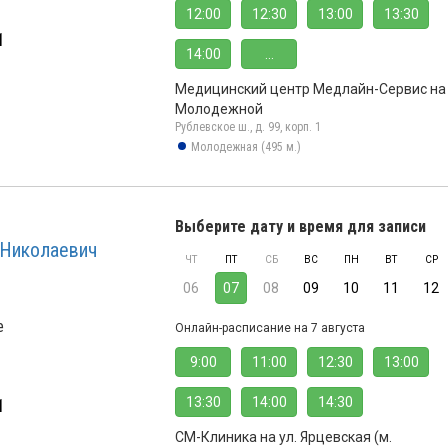
12:00
12:30
13:00
13:30
1
14:00
...
Медицинский центр Медлайн-Сервис на
Молодежной
Рублевское ш., д. 99, корп. 1
Молодежная (495 м.)
Выберите дату и время для записи
 Николаевич
ЧТ
ПТ
СБ
ВС
ПН
ВТ
СР
06
07
08
09
10
11
12
е
Онлайн-расписание на 7 августа
9:00
11:00
12:30
13:00
13:30
14:00
14:30
1
СМ-Клиника на ул. Ярцевская (м.