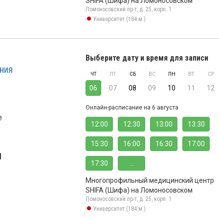
SHIFA (Шифа) на Ломоносовском
Ломоносовский пр-т, д. 25, корп. 1
Университет (184 м.)
Выберите дату и время для записи
ния
ЧТ
ПТ
СБ
ВС
ПН
ВТ
СР
06
07
08
09
10
11
12
Онлайн-расписание на 6 августа
е
12:00
12:30
13:00
13:30
15:30
16:00
16:30
17:00
1
17:30
...
Многопрофильный медицинский центр
SHIFA (Шифа) на Ломоносовском
Ломоносовский пр-т, д. 25, корп. 1
Университет (184 м.)