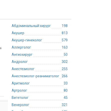
Абдоминальный хирург
198
Акушер
813
Акушер-гинеколог
579
Аллерголог
163
а
Ангиохирург
50
Андролог
302
Анестезиолог
255
Анестезиолог-реаниматолог
266
Аритмолог
33
Артролог
80
Вегетолог
45
Венеролог
321