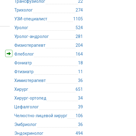
Трансфузиолог
22
Трихолог
274
УЗИ-специалист
1105
Уролог
524
Уролог-андролог
281
Физиотерапевт
204
Флеболог
164
Фониатр
18
Фтизиатр
11
Химиотерапевт
36
Хирург
651
Хирург-ортопед
34
Цефалголог
39
Челюстно-лицевой хирург
106
Эмбриолог
36
Эндокринолог
494