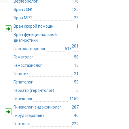
Вертебролог
176
Врач ЛФК
125
Врач МРТ
23
Врач скорой помощи
1
Врач функциональной
диагностики
201
Гастроэнтеролог
513
Гематолог
58
Гемостазиолог
13
Генетик
21
Гепатолог
59
Гериатр (геронтолог)
5
Гинеколог
1159
Гинеколог-эндокринолог
287
Гирудотерапевт
46
Гнатолог
222