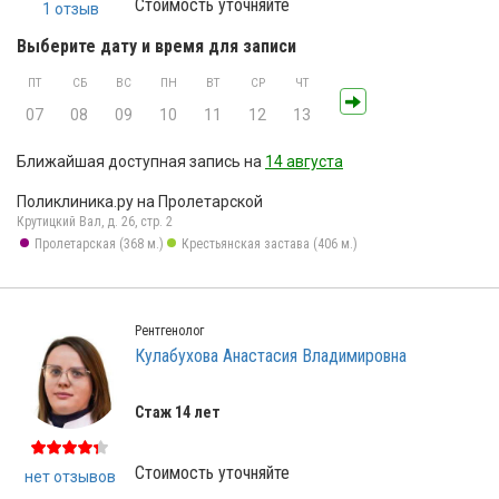
Стоимость уточняйте
1 отзыв
Выберите дату и время для записи
ПТ
СБ
ВС
ПН
ВТ
СР
ЧТ
07
08
09
10
11
12
13
Ближайшая доступная запись на
14 августа
Поликлиника.ру на Пролетарской
Крутицкий Вал, д. 26, стр. 2
Пролетарская (368 м.)
Крестьянская застава (406 м.)
Рентгенолог
Кулабухова Анастасия Владимировна
Стаж 14 лет
Стоимость уточняйте
нет отзывов