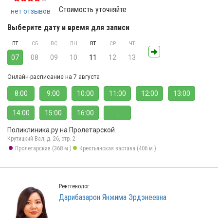
Стоимость уточняйте
нет отзывов
Выберите дату и время для записи
ПТ
СБ
ВС
ПН
ВТ
СР
ЧТ
07
08
09
10
11
12
13
Онлайн-расписание на 7 августа
8:00
9:00
10:00
11:00
12:00
13:00
14:00
15:00
16:00
...
Поликлиника.ру на Пролетарской
Крутицкий Вал, д. 26, стр. 2
Пролетарская (368 м.)
Крестьянская застава (406 м.)
Рентгенолог
Дарибазарон Янжима Эрдэнеевна