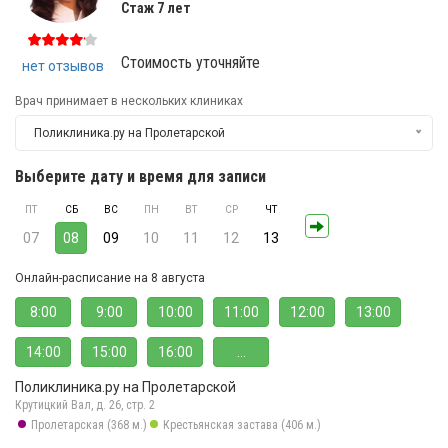
Стаж 7 лет
Стоимость уточняйте
нет отзывов
Врач принимает в нескольких клиниках
Поликлиника.ру на Пролетарской
Выберите дату и время для записи
ПТ
СБ
ВС
ПН
ВТ
СР
ЧТ
07
08
09
10
11
12
13
Онлайн-расписание на 8 августа
8:00
9:00
10:00
11:00
12:00
13:00
14:00
15:00
16:00
...
Поликлиника.ру на Пролетарской
Крутицкий Вал, д. 26, стр. 2
Пролетарская (368 м.)
Крестьянская застава (406 м.)