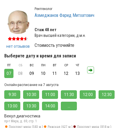
Рентгенолог
Ахмеджанов Фарид Митхатович
Стаж 48 лет
Врач высшей категории, д.м.н.
Стоимость уточняйте
нет отзывов
Выберите дату и время для записи
ПТ
СБ
ВС
ПН
ВТ
СР
ЧТ
07
08
09
10
11
12
13
Онлайн-расписание на 7 августа
9:30
10:30
11:00
11:30
12:00
12:30
13:00
13:30
14:00
...
Векул диагностика
пр-т Мира, д. 69, стр. 1
Проспект мира (583 м.)
Рижская (627 м.)
Проспект мира (818 м.)