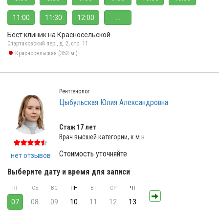
11:00
11:30
12:00
...
Бест клиник на Красносельской
Спартаковский пер., д. 2, стр. 11
Красносельская (353 м.)
Рентгенолог
Цыбульская Юлия Александровна
Стаж 17 лет
Врач высшей категории, к.м.н.
Стоимость уточняйте
нет отзывов
Выберите дату и время для записи
ПТ
СБ
ВС
ПН
ВТ
СР
ЧТ
07
08
09
10
11
12
13