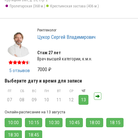
Крутицкий Вал, д. 26, стр. 2
Пролетарская (368 м.)
Крестьянская застава (406 м.)
Рентгенолог
Цукор Сергей Владимирович
Стаж 27 лет
Врач высшей категории, к.м.н.
7000 ₽
5 отзывов
Выберите дату и время для записи
ПТ
СБ
ВС
ПН
ВТ
СР
ЧТ
07
08
09
10
11
12
13
Онлайн-расписание на 13 августа
10:00
10:15
10:30
10:45
18:00
18:15
18:30
18:45