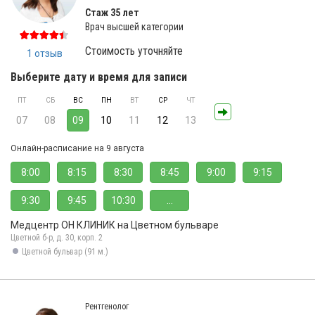
Стаж 35 лет
Врач высшей категории
Стоимость уточняйте
1 отзыв
Выберите дату и время для записи
ПТ
СБ
ВС
ПН
ВТ
СР
ЧТ
07
08
09
10
11
12
13
Онлайн-расписание на 9 августа
8:00
8:15
8:30
8:45
9:00
9:15
9:30
9:45
10:30
...
Медцентр ОН КЛИНИК на Цветном бульваре
Цветной б-р, д. 30, корп. 2
Цветной бульвар (91 м.)
Рентгенолог