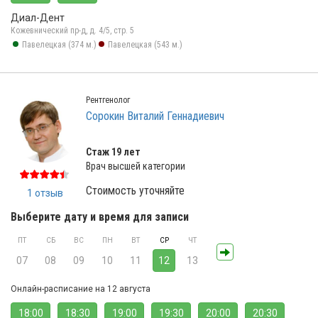
Диал-Дент
Кожевнический пр-д, д. 4/5, стр. 5
Павелецкая (374 м.)
Павелецкая (543 м.)
Рентгенолог
Сорокин Виталий Геннадиевич
Стаж 19 лет
Врач высшей категории
Стоимость уточняйте
1 отзыв
Выберите дату и время для записи
ПТ
СБ
ВС
ПН
ВТ
СР
ЧТ
07
08
09
10
11
12
13
Онлайн-расписание на 12 августа
18:00
18:30
19:00
19:30
20:00
20:30