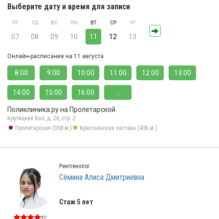
Выберите дату и время для записи
ПТ
СБ
ВС
ПН
ВТ
СР
ЧТ
07
08
09
10
11
12
13
Онлайн-расписание на 11 августа
8:00
9:00
10:00
11:00
12:00
13:00
14:00
15:00
16:00
...
Поликлиника.ру на Пролетарской
Крутицкий Вал, д. 26, стр. 2
Пролетарская (368 м.)
Крестьянская застава (406 м.)
Рентгенолог
Сёмина Алиса Дмитриевна
Стаж 5 лет