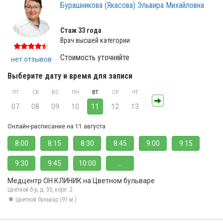
Бурашникова (Якасова) Эльвира Михайловна
Стаж 33 года
Врач высшей категории
Стоимость уточняйте
нет отзывов
Выберите дату и время для записи
ПТ
СБ
ВС
ПН
ВТ
СР
ЧТ
07
08
09
10
11
12
13
Онлайн-расписание на 11 августа
8:00
8:15
8:30
8:45
9:00
9:15
9:30
9:45
10:00
...
Медцентр ОН КЛИНИК на Цветном бульваре
Цветной б-р, д. 30, корп. 2
Цветной бульвар (91 м.)