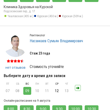
Клиника Здоровья на Курской
Подсосенский пер., д. 17
Чкаловская (435 м.)
Курская (450 м.)
Курская (509 м.)
Рентгенолог
Насанкаев Сумьян Владимирович
Стаж 23 года
Стоимость уточняйте
нет отзывов
Выберите дату и время для записи
ПТ
СБ
ВС
ПН
ВТ
СР
ЧТ
07
08
09
10
11
12
13
Онлайн-расписание на 9 августа
8:00
8:30
9:00
9:30
10:00
10:30