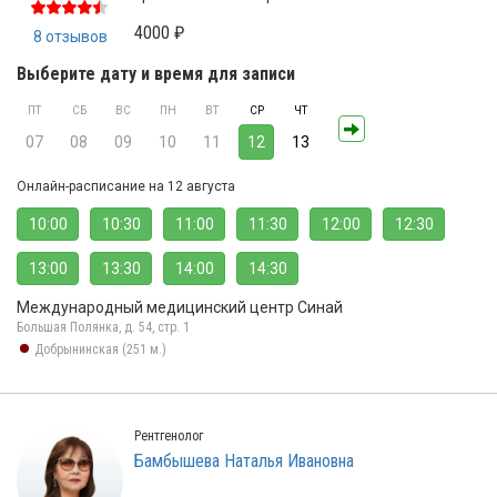
4000 ₽
8 отзывов
Выберите дату и время для записи
ПТ
СБ
ВС
ПН
ВТ
СР
ЧТ
07
08
09
10
11
12
13
Онлайн-расписание на 12 августа
10:00
10:30
11:00
11:30
12:00
12:30
13:00
13:30
14:00
14:30
Международный медицинский центр Синай
Большая Полянка, д. 54, стр. 1
Добрынинская (251 м.)
Рентгенолог
Бамбышева Наталья Ивановна