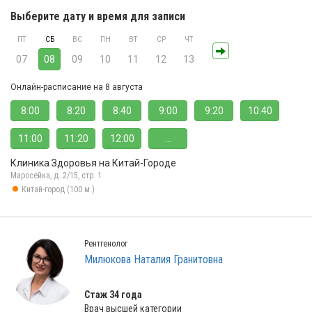
Выберите дату и время для записи
ПТ
СБ
ВС
ПН
ВТ
СР
ЧТ
07
08
09
10
11
12
13
Онлайн-расписание на 8 августа
8:00
8:20
8:40
9:00
9:20
10:40
11:00
11:20
12:00
...
Клиника Здоровья на Китай-Городе
Маросейка, д. 2/15, стр. 1
Китай-город (100 м.)
Рентгенолог
Милюкова Наталия Гранитовна
Стаж 34 года
Врач высшей категории