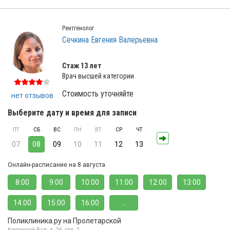
Рентгенолог
Сечкина Евгения Валерьевна
Стаж 13 лет
Врач высшей категории
Стоимость уточняйте
нет отзывов
Выберите дату и время для записи
ПТ
СБ
ВС
ПН
ВТ
СР
ЧТ
07
08
09
10
11
12
13
Онлайн-расписание на 8 августа
8:00
9:00
10:00
11:00
12:00
13:00
14:00
15:00
16:00
...
Поликлиника.ру на Пролетарской