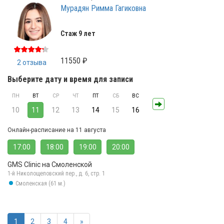
Мурадян Римма Гагиковна
Стаж 9 лет
11550 ₽
2 отзыва
Выберите дату и время для записи
ПН
ВТ
СР
ЧТ
ПТ
СБ
ВС
10
11
12
13
14
15
16
Онлайн-расписание на 11 августа
17:00
18:00
19:00
20:00
GMS Clinic на Смоленской
1-й Николощеповский пер., д. 6, стр. 1
Смоленская (61 м.)
1
2
3
4
»