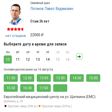
Семейный врач
Логинов Павел Вадимович
Стаж 26 лет
22000 ₽
нет отзывов
Выберите дату и время для записи
ПН
ВТ
СР
ЧТ
ПТ
СБ
ВС
10
11
12
13
14
15
16
Онлайн-расписание на 10 августа
11:30
12:30
13:00
13:30
14:30
15:00
15:30
16:30
17:00
...
Европейский медицинский центр на ул. Щепкина (ЕМС)
Щепкина, д. 35
Проспект мира (305 м.)
Проспект мира (339 м.)