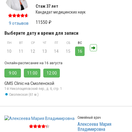
Стаж 37 лет
Кандидат медицинских наук
11550 ₽
9 отзывов
Выберите дату и время для записи
ПН
ВТ
СР
ЧТ
ПТ
СБ
ВС
10
11
12
13
14
15
16
Онлайн-расписание на 16 августа
9:00
11:00
12:00
GMS Clinic на Смоленской
1-й Николощеповский пер., д. 6, стр. 1
Смоленская (61 м.)
Семейный врач
Алексеева Мария
Владимировна