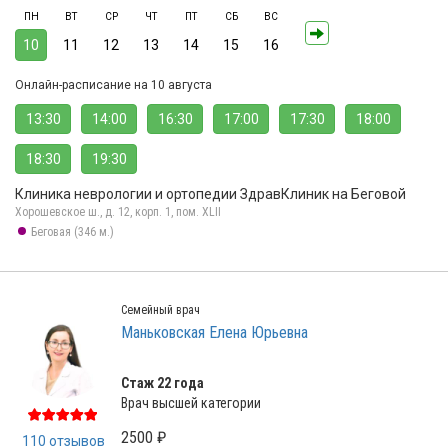
ПН
ВТ
СР
ЧТ
ПТ
СБ
ВС
10
11
12
13
14
15
16
Онлайн-расписание на 10 августа
13:30
14:00
16:30
17:00
17:30
18:00
18:30
19:30
Клиника неврологии и ортопедии ЗдравКлиник на Беговой
Хорошевское ш., д. 12, корп. 1, пом. XLII
Беговая (346 м.)
Семейный врач
Маньковская Елена Юрьевна
Стаж 22 года
Врач высшей категории
2500 ₽
110 отзывов