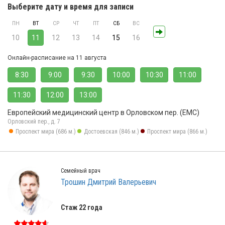
Выберите дату и время для записи
ПН
ВТ
СР
ЧТ
ПТ
СБ
ВС
10
11
12
13
14
15
16
Онлайн-расписание на 11 августа
8:30
9:00
9:30
10:00
10:30
11:00
11:30
12:00
13:00
Европейский медицинский центр в Орловском пер. (ЕМС)
Орловский пер., д. 7
Проспект мира (686 м.)
Достоевская (846 м.)
Проспект мира (866 м.)
Семейный врач
Трошин Дмитрий Валерьевич
Стаж 22 года