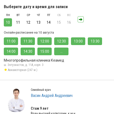
Выберите дату и время для записи
ПН
ВТ
СР
ЧТ
ПТ
СБ
ВС
10
11
12
13
14
15
16
Онлайн-расписание на 10 августа
11:00
11:30
12:00
12:30
13:00
13:30
14:00
14:30
15:00
...
Многопрофильная клиника Кеамед
ш. Энтузиастов, д. 11А, корп. 3
Авиамоторная (247 м.)
Семейный врач
Васин Андрей Андреевич
Стаж 9 лет
Врач высшей категории, к.м.н.