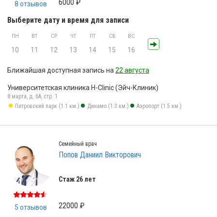
6000 ₽
8 отзывов
Выберите дату и время для записи
ПН
ВТ
СР
ЧТ
ПТ
СБ
ВС
10
11
12
13
14
15
16
Ближайшая доступная запись на
22 августа
Университетская клиника H-Clinic (Эйч-Клиник)
8 марта, д. 6А, стр. 1
Петровский парк (1.1 км.)
Динамо (1.3 км.)
Аэропорт (1.5 км.)
Семейный врач
Попов Даниил Викторович
Стаж 26 лет
22000 ₽
5 отзывов