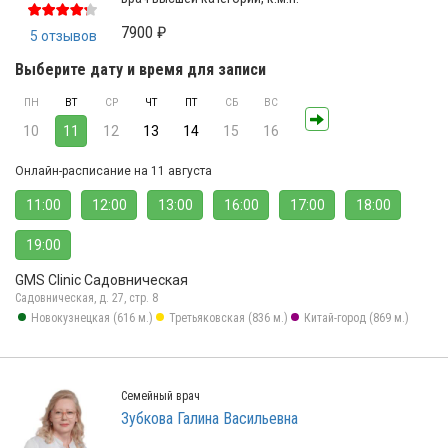
7900 ₽
5 отзывов
Выберите дату и время для записи
ПН
ВТ
СР
ЧТ
ПТ
СБ
ВС
10
11
12
13
14
15
16
Онлайн-расписание на 11 августа
11:00
12:00
13:00
16:00
17:00
18:00
19:00
GMS Clinic Садовническая
Садовническая, д. 27, стр. 8
Новокузнецкая (616 м.)
Третьяковская (836 м.)
Китай-город (869 м.)
Семейный врач
Зубкова Галина Васильевна