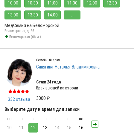
10:00
10:30
11:00
11:30
12:00
12:30
13:00
13:30
14:00
...
МедСемья на Беломорской
Беломорская, д. 26
Беломорская (66 м.)
Семейный врач
Синягина Наталья Владимировна
Стаж 24 года
Врач высшей категории
3000 ₽
332 отзыва
Выберите дату и время для записи
ПН
ВТ
СР
ЧТ
ПТ
СБ
ВС
10
11
12
13
14
15
16