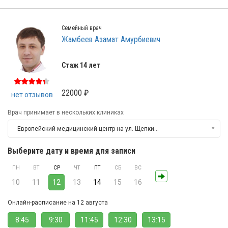
Семейный врач
Жамбеев Азамат Амурбиевич
Стаж 14 лет
22000 ₽
нет отзывов
Врач принимает в нескольких клиниках
Европейский медицинский центр на ул. Щепкина (ЕМС)
Выберите дату и время для записи
ПН
ВТ
СР
ЧТ
ПТ
СБ
ВС
10
11
12
13
14
15
16
Онлайн-расписание на 12 августа
8:45
9:30
11:45
12:30
13:15