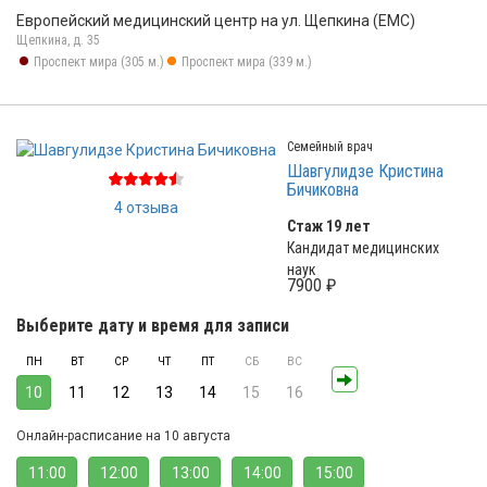
Европейский медицинский центр на ул. Щепкина (ЕМС)
Щепкина, д. 35
Проспект мира (305 м.)
Проспект мира (339 м.)
Семейный врач
Шавгулидзе Кристина
Бичиковна
4 отзыва
Стаж 19 лет
Кандидат медицинских
наук
7900 ₽
Выберите дату и время для записи
ПН
ВТ
СР
ЧТ
ПТ
СБ
ВС
10
11
12
13
14
15
16
Онлайн-расписание на 10 августа
11:00
12:00
13:00
14:00
15:00