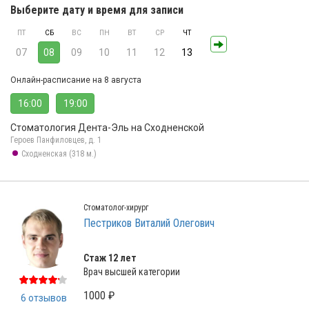
Выберите дату и время для записи
ПТ
СБ
ВС
ПН
ВТ
СР
ЧТ
07
08
09
10
11
12
13
Онлайн-расписание на 8 августа
16:00
19:00
Стоматология Дента-Эль на Сходненской
Героев Панфиловцев, д. 1
Сходненская (318 м.)
Стоматолог-хирург
Пестриков Виталий Олегович
Стаж 12 лет
Врач высшей категории
1000 ₽
6 отзывов