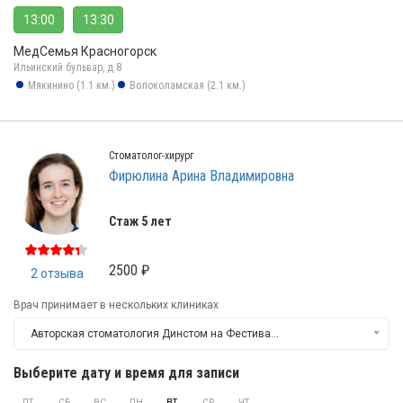
13:00
13:30
МедСемья Красногорск
Ильинский бульвар, д.8
Мякинино (1.1 км.)
Волоколамская (2.1 км.)
Стоматолог-хирург
Фирюлина Арина Владимировна
Стаж 5 лет
2500 ₽
2 отзыва
Врач принимает в нескольких клиниках
Авторская стоматология Динстом на Фестивальной
Выберите дату и время для записи
ПТ
СБ
ВС
ПН
ВТ
СР
ЧТ