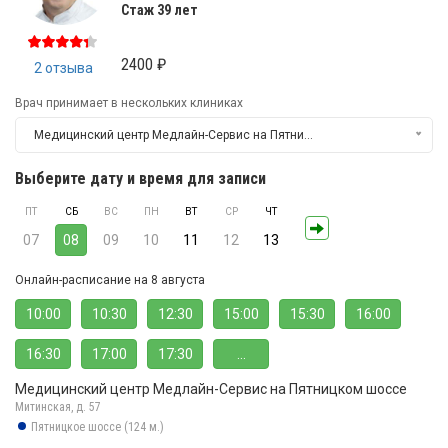
Стаж 39 лет
2400 ₽
2 отзыва
Врач принимает в нескольких клиниках
Медицинский центр Медлайн-Сервис на Пятницком шоссе
Выберите дату и время для записи
ПТ
СБ
ВС
ПН
ВТ
СР
ЧТ
07
08
09
10
11
12
13
Онлайн-расписание на 8 августа
10:00
10:30
12:30
15:00
15:30
16:00
16:30
17:00
17:30
...
Медицинский центр Медлайн-Сервис на Пятницком шоссе
Митинская, д. 57
Пятницкое шоссе (124 м.)