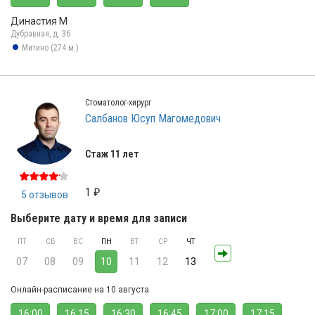
Династия М
Дубравная, д. 36
Митино (274 м.)
Стоматолог-хирург
Салбанов Юсуп Магомедович
Стаж 11 лет
1 ₽
5 отзывов
Выберите дату и время для записи
ПТ
СБ
ВС
ПН
ВТ
СР
ЧТ
07
08
09
10
11
12
13
Онлайн-расписание на 10 августа
16:00
16:15
16:30
16:45
17:00
17:15