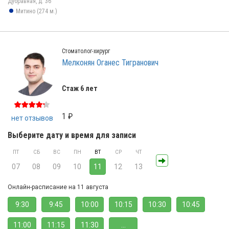
Дубравная, д. 36
Митино (274 м.)
Стоматолог-хирург
Мелконян Оганес Тигранович
Стаж 6 лет
1 ₽
нет отзывов
Выберите дату и время для записи
ПТ
СБ
ВС
ПН
ВТ
СР
ЧТ
07
08
09
10
11
12
13
Онлайн-расписание на 11 августа
9:30
9:45
10:00
10:15
10:30
10:45
11:00
11:15
11:30
...