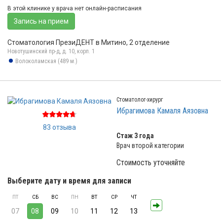
В этой клинике у врача нет онлайн-расписания
Запись на прием
Стоматология ПрезиДЕНТ в Митино, 2 отделение
Новотушинский пр-д, д. 10, корп. 1
Волоколамская (489 м.)
Стоматолог-хирург
Ибрагимова Камаля Аязовна
83 отзыва
Стаж 3 года
Врач второй категории
Стоимость уточняйте
Выберите дату и время для записи
ПТ
СБ
ВС
ПН
ВТ
СР
ЧТ
07
08
09
10
11
12
13