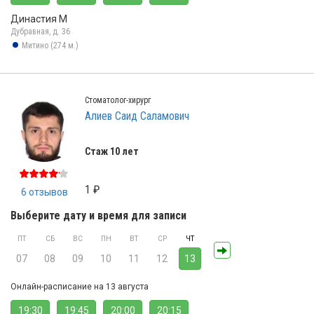
Династия М
Дубравная, д. 36
Митино (274 м.)
Стоматолог-хирург
Алиев Саид Саламович
Стаж 10 лет
1 ₽
6 отзывов
Выберите дату и время для записи
ПТ
СБ
ВС
ПН
ВТ
СР
ЧТ
07
08
09
10
11
12
13
Онлайн-расписание на 13 августа
19:30
19:45
20:00
20:15