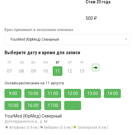
Стаж 23 года
500 ₽
Врач принимает в нескольких клиниках
YourMed (ЮрМед) Северный
Выберите дату и время для записи
ПТ
СБ
ВС
ПН
ВТ
СР
ЧТ
07
08
09
10
11
12
13
Онлайн-расписание на 11 августа
9:00
10:00
11:00
12:00
13:00
14:00
15:00
16:00
17:00
...
YourMed (ЮрМед) Северный
Долгопрудненское ш., д. 6А
Алтуфьево (3.8 км.)
Бибирево (5.6 км.)
Селигерская (6 км.)