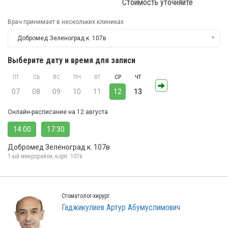
Стоимость уточняйте
Врач принимает в нескольких клиниках
Добромед Зеленоград к. 107в
Выберите дату и время для записи
ПТ
СБ
ВС
ПН
ВТ
СР
ЧТ
07
08
09
10
11
12
13
Онлайн-расписание на 12 августа
14:00
17:30
Добромед Зеленоград к. 107в
1-ый микрорайон, корп. 107в
Стоматолог-хирург
Гаджикулиев Артур Абумуслимович