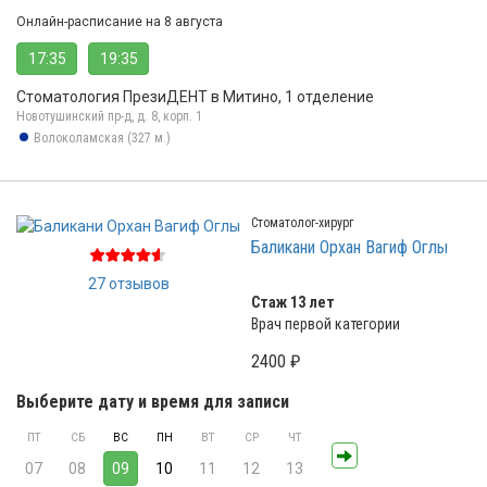
Онлайн-расписание на 8 августа
17:35
19:35
Стоматология ПрезиДЕНТ в Митино, 1 отделение
Новотушинский пр-д, д. 8, корп. 1
Волоколамская (327 м.)
Стоматолог-хирург
Баликани Орхан Вагиф Оглы
27 отзывов
Стаж 13 лет
Врач первой категории
2400 ₽
Выберите дату и время для записи
ПТ
СБ
ВС
ПН
ВТ
СР
ЧТ
07
08
09
10
11
12
13