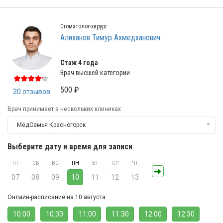
Стоматолог-хирург
Алиханов Тимур Ахмедханович
Стаж 4 года
Врач высшей категории
500 ₽
20 отзывов
Врач принимает в нескольких клиниках
МедСемья Красногорск
Выберите дату и время для записи
ПТ
СБ
ВС
ПН
ВТ
СР
ЧТ
07
08
09
10
11
12
13
Онлайн-расписание на 10 августа
10:00
10:30
11:00
11:30
12:00
12:30