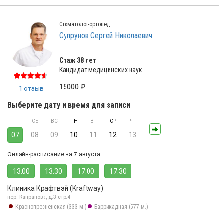
Стоматолог-ортопед
Супрунов Сергей Николаевич
Стаж 38 лет
Кандидат медицинских наук
15000 ₽
1 отзыв
Выберите дату и время для записи
ПТ
СБ
ВС
ПН
ВТ
СР
ЧТ
07
08
09
10
11
12
13
Онлайн-расписание на 7 августа
13:00
13:30
17:00
17:30
Клиника Крафтвэй (Kraftway)
пер. Капранова, д.3 стр.4
Краснопресненская (333 м.)
Баррикадная (577 м.)