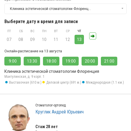
Клиника эстетической стоматологии Флоренция
Выберите дату и время для записи
ПТ
СБ
ВС
ПН
ВТ
СР
ЧТ
07
08
09
10
11
12
13
Онлайн-расписание на 13 августа
9:00
13:30
18:00
19:00
20:00
21:00
Клиника эстетической стоматологии Флоренция
Мантулинская, д. 9 корп. 1
Выставочная (610 м.)
Деловой центр (691 м.)
Международная (1.1 км.)
Стоматолог-ортопед
Круглик Андрей Юрьевич
Стаж 28 лет