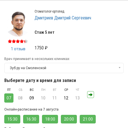
Стоматолог-ортопед
Дмитриев Дмитрий Сергеевич
Стаж 5 лет
1750 ₽
1 отзыв
Врач принимает в нескольких клиниках
Зуб.ру на Смоленской
Выберите дату и время для записи
ПТ
СБ
ВС
ПН
ВТ
СР
ЧТ
07
08
09
10
11
12
13
Онлайн-расписание на 7 августа
15:30
16:30
18:00
20:00
21:00