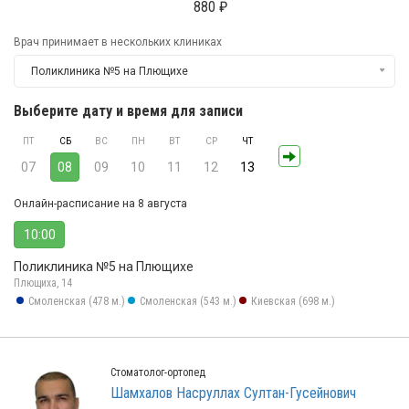
880 ₽
Врач принимает в нескольких клиниках
Поликлиника №5 на Плющихе
Выберите дату и время для записи
ПТ
СБ
ВС
ПН
ВТ
СР
ЧТ
07
08
09
10
11
12
13
Онлайн-расписание на 8 августа
10:00
Поликлиника №5 на Плющихе
Плющиха, 14
Смоленская (478 м.)
Смоленская (543 м.)
Киевская (698 м.)
Стоматолог-ортопед
Шамхалов Насруллах Султан-Гусейнович