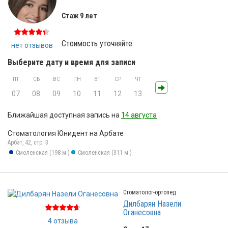
Стаж 9 лет
Стоимость уточняйте
нет отзывов
Выберите дату и время для записи
ПТ
СБ
ВС
ПН
ВТ
СР
ЧТ
07
08
09
10
11
12
13
Ближайшая доступная запись на
14 августа
Стоматология Юнидент на Арбате
Арбат, 42, стр. 3
Смоленская (198 м.)
Смоленская (311 м.)
Стоматолог-ортопед
Дилбарян Назели
Оганесовна
4 отзыва