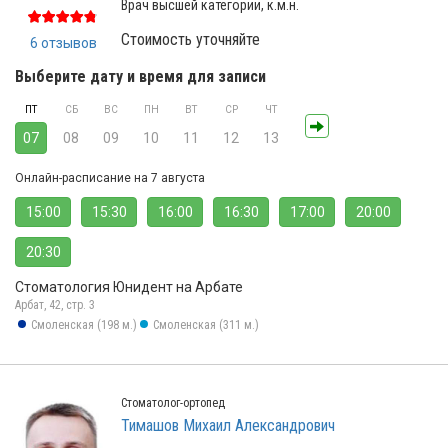
Врач высшей категории, к.м.н.
Стоимость уточняйте
6 отзывов
Выберите дату и время для записи
ПТ
СБ
ВС
ПН
ВТ
СР
ЧТ
07
08
09
10
11
12
13
Онлайн-расписание на 7 августа
15:00
15:30
16:00
16:30
17:00
20:00
20:30
Стоматология Юнидент на Арбате
Арбат, 42, стр. 3
Смоленская (198 м.)
Смоленская (311 м.)
Стоматолог-ортопед
Тимашов Михаил Александрович