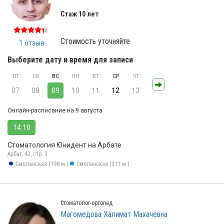
Стаж 10 лет
Стоимость уточняйте
1 отзыв
Выберите дату и время для записи
ПТ
СБ
ВС
ПН
ВТ
СР
ЧТ
07
08
09
10
11
12
13
Онлайн-расписание на 9 августа
14:10
Стоматология Юнидент на Арбате
Арбат, 42, стр. 3
Смоленская (198 м.)
Смоленская (311 м.)
Стоматолог-ортопед
Магомедова Халимат Махачевна