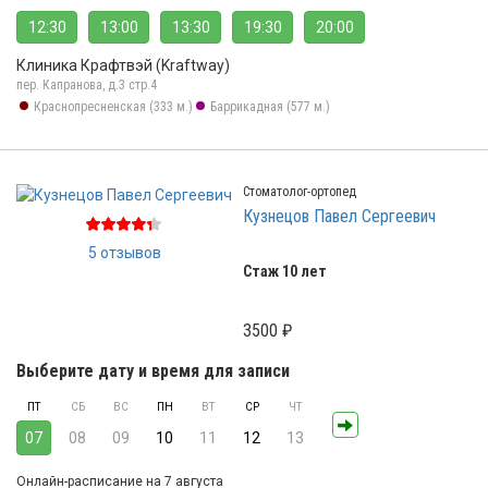
12:30
13:00
13:30
19:30
20:00
Клиника Крафтвэй (Kraftway)
пер. Капранова, д.3 стр.4
Краснопресненская (333 м.)
Баррикадная (577 м.)
Стоматолог-ортопед
Кузнецов Павел Сергеевич
5 отзывов
Стаж 10 лет
3500 ₽
Выберите дату и время для записи
ПТ
СБ
ВС
ПН
ВТ
СР
ЧТ
07
08
09
10
11
12
13
Онлайн-расписание на 7 августа