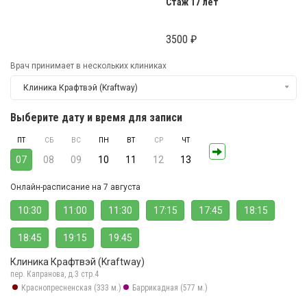
Стаж 17 лет
3500 ₽
Врач принимает в нескольких клиниках
Клиника Крафтвэй (Kraftway)
Выберите дату и время для записи
ПТ
СБ
ВС
ПН
ВТ
СР
ЧТ
07
08
09
10
11
12
13
Онлайн-расписание на 7 августа
10:30
11:00
11:30
17:15
17:45
18:15
18:45
19:15
19:45
Клиника Крафтвэй (Kraftway)
пер. Капранова, д.3 стр.4
Краснопресненская (333 м.)
Баррикадная (577 м.)