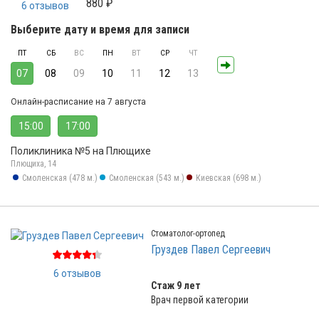
880 ₽
6 отзывов
Выберите дату и время для записи
ПТ
СБ
ВС
ПН
ВТ
СР
ЧТ
07
08
09
10
11
12
13
Онлайн-расписание на 7 августа
15:00
17:00
Поликлиника №5 на Плющихе
Плющиха, 14
Смоленская (478 м.)
Смоленская (543 м.)
Киевская (698 м.)
Стоматолог-ортопед
Груздев Павел Сергеевич
6 отзывов
Стаж 9 лет
Врач первой категории