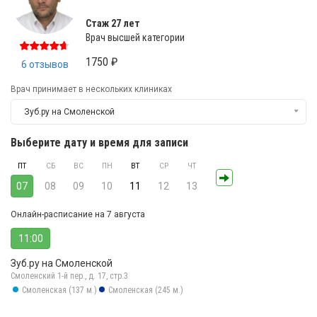
Стаж 27 лет
Врач высшей категории
1750 ₽
6 отзывов
Врач принимает в нескольких клиниках
Зуб.ру на Смоленской
Выберите дату и время для записи
ПТ
СБ
ВС
ПН
ВТ
СР
ЧТ
07
08
09
10
11
12
13
Онлайн-расписание на 7 августа
11:00
Зуб.ру на Смоленской
Смоленский 1-й пер., д. 17, стр.3
Смоленская (137 м.)
Смоленская (245 м.)