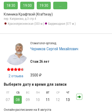
18:30
19:00
19:30
...
Клиника Крафтвэй (Kraftway)
пер. Капранова, д.3 стр.4
Краснопресненская (333 м.)
Баррикадная (577 м.)
Стоматолог-ортопед
Черников Сергей Михайлович
Стаж 26 лет
3500 ₽
2 отзыва
Выберите дату и время для записи
ПТ
СБ
ВС
ПН
ВТ
СР
ЧТ
07
08
09
10
11
12
13
Онлайн-расписание на 8 августа