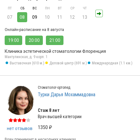
ПТ
СБ
ВС
ПН
ВТ
СР
ЧТ
07
08
09
10
11
12
13
Онлайн-расписание на 8 августа
19:00
20:00
21:00
Клиника эстетической стоматологии Флоренция
Мантулинская, д. 9 корп. 1
Выставочная (610 м.)
Деловой центр (691 м.)
Международная (1.1 км.)
Стоматолог-ортопед
Турки Дарья Мохаммадовна
Стаж 8 лет
Врач высшей категории
1350 ₽
нет отзывов
Врач принимает в нескольких клиниках