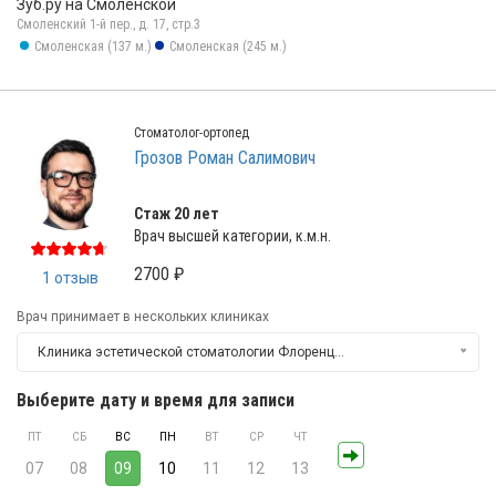
Зуб.ру на Смоленской
Смоленский 1-й пер., д. 17, стр.3
Смоленская (137 м.)
Смоленская (245 м.)
Стоматолог-ортопед
Грозов Роман Салимович
Стаж 20 лет
Врач высшей категории, к.м.н.
2700 ₽
1 отзыв
Врач принимает в нескольких клиниках
Клиника эстетической стоматологии Флоренция
Выберите дату и время для записи
ПТ
СБ
ВС
ПН
ВТ
СР
ЧТ
07
08
09
10
11
12
13