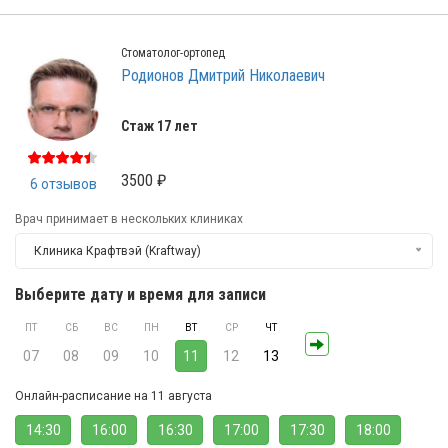
Стоматолог-ортопед
Родионов Дмитрий Николаевич
Стаж 17 лет
3500 ₽
6 отзывов
Врач принимает в нескольких клиниках
Клиника Крафтвэй (Kraftway)
Выберите дату и время для записи
ПТ
СБ
ВС
ПН
ВТ
СР
ЧТ
07
08
09
10
11
12
13
Онлайн-расписание на 11 августа
14:30
16:00
16:30
17:00
17:30
18:00