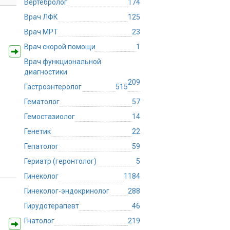
Вертебролог
174
Врач ЛФК
125
Врач МРТ
23
Врач скорой помощи
1
Врач функциональной
диагностики
209
Гастроэнтеролог
515
Гематолог
57
Гемостазиолог
14
Генетик
22
Гепатолог
59
Гериатр (геронтолог)
5
Гинеколог
1184
Гинеколог-эндокринолог
288
Гирудотерапевт
46
Гнатолог
219