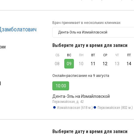
Врач принимает в нескольких клиниках
Дзамболатович
Дента-Эль на Измайловской
Выберите дату и время для записи
рии
СБ
ВС
ПН
ВТ
СР
ЧТ
ПТ
08
09
10
11
12
13
14
Онлайн-расписание на 9 августа
1
10:00
Дента-Эль на Измайловской
Первомайская, д. 42
Измайловская (618 м.)
Первомайская (802 м.)
Выберите дату и время для записи