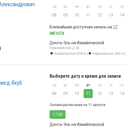
Александрович
СБ
ВС
ПН
ВТ
СР
ЧТ
ПТ
08
09
10
11
12
13
14
Ближайшая доступная запись на
17
августа
Дента-Эль на Измайловской
1
Первомайская, д. 42
Измайловская (618 м.)
Первомайская (802 м.)
Выберите дату и время для записи
омед-Якуб
СБ
ВС
ПН
ВТ
СР
ЧТ
ПТ
08
09
10
11
12
13
14
Онлайн-расписание на 11 августа
17:00
Дента-Эль на Измайловской