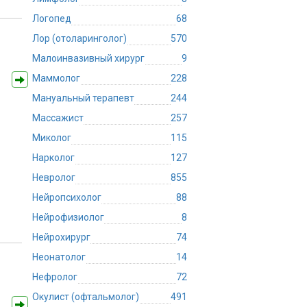
Логопед
68
Лор (отоларинголог)
570
Малоинвазивный хирург
9
Маммолог
228
Мануальный терапевт
244
Массажист
257
Миколог
115
Нарколог
127
Невролог
855
Нейропсихолог
88
Нейрофизиолог
8
Нейрохирург
74
Неонатолог
14
Нефролог
72
Окулист (офтальмолог)
491