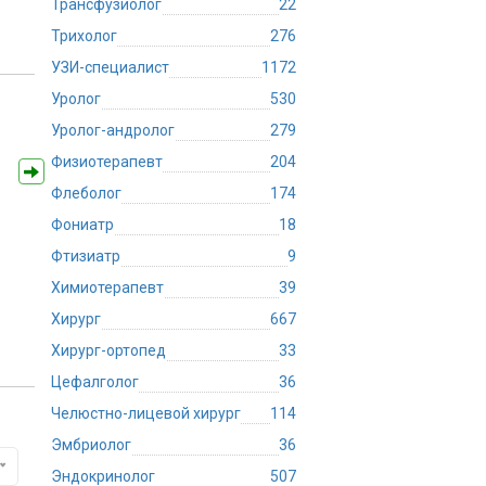
Трансфузиолог
22
Трихолог
276
УЗИ-специалист
1172
Уролог
530
Уролог-андролог
279
Физиотерапевт
204
Флеболог
174
Фониатр
18
Фтизиатр
9
Химиотерапевт
39
Хирург
667
Хирург-ортопед
33
Цефалголог
36
Челюстно-лицевой хирург
114
Эмбриолог
36
Эндокринолог
507