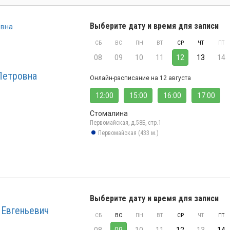
Выберите дату и время для записи
СБ
ВС
ПН
ВТ
СР
ЧТ
ПТ
08
09
10
11
12
13
14
Петровна
Онлайн-расписание на 12 августа
12:00
15:00
16:00
17:00
Стомалина
Первомайская, д.58Б, стр.1
Первомайская (433 м.)
Выберите дату и время для записи
 Евгеньевич
СБ
ВС
ПН
ВТ
СР
ЧТ
ПТ