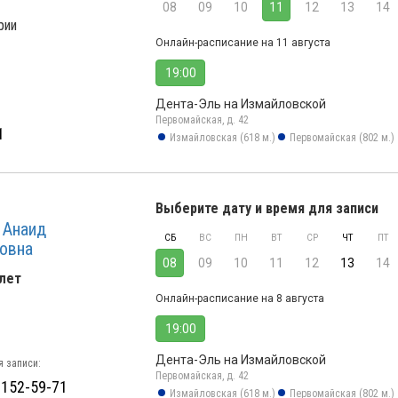
08
09
10
11
12
13
14
рии
Онлайн-расписание на 11 августа
19:00
Дента-Эль на Измайловской
Первомайская, д. 42
1
Измайловская (618 м.)
Первомайская (802 м.)
Выберите дату и время для записи
 Анаид
СБ
ВС
ПН
ВТ
СР
ЧТ
ПТ
овна
08
09
10
11
12
13
14
лет
Онлайн-расписание на 8 августа
19:00
Дента-Эль на Измайловской
 записи:
Первомайская, д. 42
 152-59-71
Измайловская (618 м.)
Первомайская (802 м.)