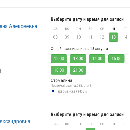
Выберите дату и время для записи
ана Алексеевна
СБ
ВС
ПН
ВТ
СР
ЧТ
ПТ
08
09
10
11
12
13
14
Онлайн-расписание на 13 августа
12:00
13:00
14:00
15:00
16:00
21:00
1
Стомалина
Первомайская, д.58Б, стр.1
Первомайская (433 м.)
Выберите дату и время для записи
лександровна
СБ
ВС
ПН
ВТ
СР
ЧТ
ПТ