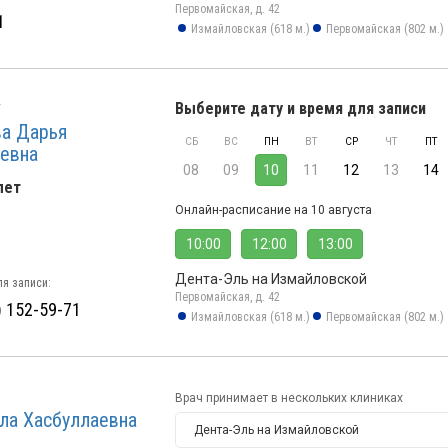
Первомайская, д. 42
1
Измайловская (618 м.)
Первомайская (802 м.)
Выберите дату и время для записи
а Дарья
СБ
ВС
ПН
ВТ
СР
ЧТ
ПТ
евна
08
09
10
11
12
13
14
лет
Онлайн-расписание на 10 августа
10:00
12:00
13:00
Дента-Эль на Измайловской
я записи:
Первомайская, д. 42
) 152-59-71
Измайловская (618 м.)
Первомайская (802 м.)
Врач принимает в нескольких клиниках
ла Хасбуллаевна
Дента-Эль на Измайловской