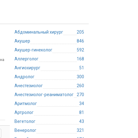
Абдоминальный хирург
205
Акушер
846
Акушер-гинеколог
592
Аллерголог
168
 на
Ангиохирург
51
Андролог
300
Анестезиолог
260
Анестезиолог-реаниматолог
270
Аритмолог
34
Артролог
81
Вегетолог
43
Венеролог
321