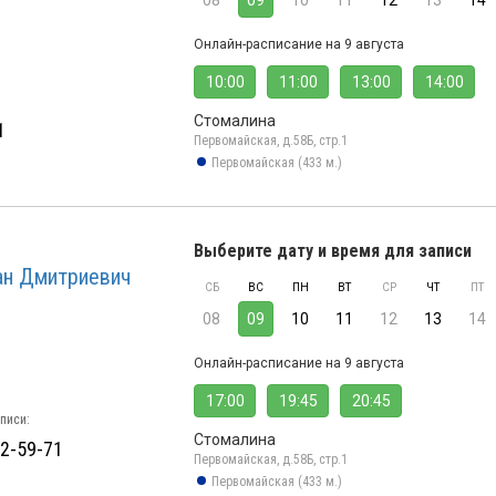
08
09
10
11
12
13
14
Онлайн-расписание на 9 августа
10:00
11:00
13:00
14:00
Стомалина
1
Первомайская, д.58Б, стр.1
Первомайская (433 м.)
Выберите дату и время для записи
ан Дмитриевич
СБ
ВС
ПН
ВТ
СР
ЧТ
ПТ
08
09
10
11
12
13
14
Онлайн-расписание на 9 августа
17:00
19:45
20:45
писи:
Стомалина
52-59-71
Первомайская, д.58Б, стр.1
Первомайская (433 м.)