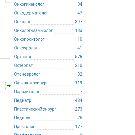
Онкогинеколог
34
Онкодерматолог
47
Онколог
397
Онколог-маммолог
133
Онкопроктолог
10
Онкоуролог
41
Ортопед
576
Остеопат
210
Отоневролог
32
Офтальмохирург
119
Паразитолог
7
Педиатр
484
Пластический хирург
273
Подолог
76
Проктолог
177