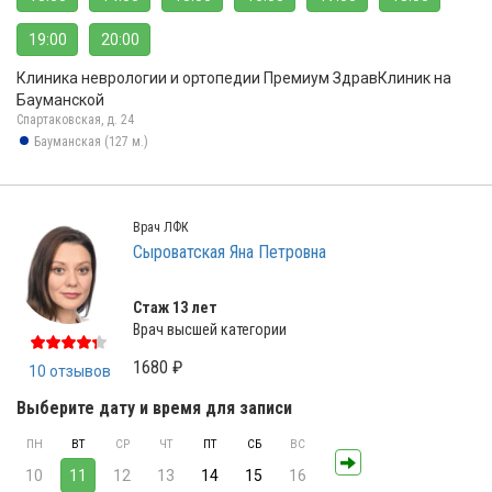
19:00
20:00
Клиника неврологии и ортопедии Премиум ЗдравКлиник на
Бауманской
Спартаковская, д. 24
Бауманская (127 м.)
Врач ЛФК
Сыроватская Яна Петровна
Стаж 13 лет
Врач высшей категории
1680 ₽
10 отзывов
Выберите дату и время для записи
ПН
ВТ
СР
ЧТ
ПТ
СБ
ВС
10
11
12
13
14
15
16