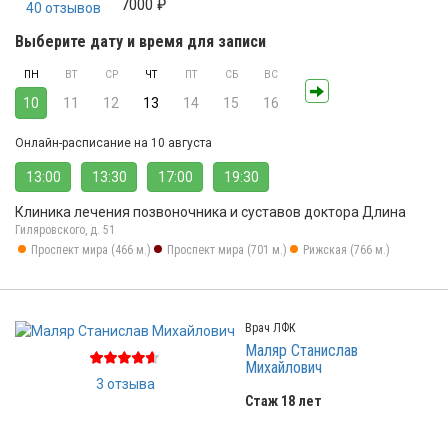
7000 ₽
40 отзывов
Выберите дату и время для записи
ПН
ВТ
СР
ЧТ
ПТ
СБ
ВС
10
11
12
13
14
15
16
Онлайн-расписание на 10 августа
13:00
13:30
17:00
19:30
Клиника лечения позвоночника и суставов доктора Длина
Гиляровского, д. 51
Проспект мира (466 м.)
Проспект мира (701 м.)
Рижская (766 м.)
Врач ЛФК
Маляр Станислав
Михайлович
3 отзыва
Стаж 18 лет