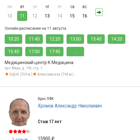
ПН
ВТ
СР
ЧТ
ПТ
СБ
ВС
10
11
12
13
14
15
16
Онлайн-расписание на 11 августа
10:20
11:40
12:20
13:00
13:40
14:20
15:40
17:00
17:40
...
Медицинский центр К Медицина
пр-т Мира, д. 105, стр. 1
ВДНХ (759 м.)
Алексеевская (794 м.)
Врач ЛФК
Хромов Александр Николаевич
Стаж 17 лет
15900 ₽
1 отзыв