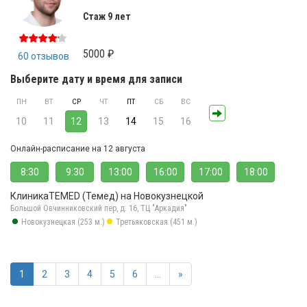
Стаж 9 лет
5000 ₽
60 отзывов
Выберите дату и время для записи
ПН
ВТ
СР
ЧТ
ПТ
СБ
ВС
10
11
12
13
14
15
16
Онлайн-расписание на 12 августа
8:30
9:30
13:00
16:00
17:00
18:00
КлиникаTEMED (Темед) на Новокузнецкой
Большой Овчинниковский пер, д. 16, ТЦ "Аркадия"
Новокузнецкая (253 м.)
Третьяковская (451 м.)
1
2
3
4
5
6
...
»