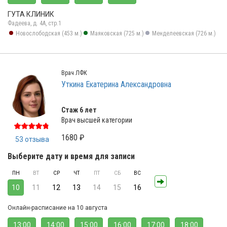
ГУТА КЛИНИК
Фадеева, д. 4А, стр.1
Новослободская (453 м.)
Маяковская (725 м.)
Менделеевская (726 м.)
Врач ЛФК
Уткина Екатерина Александровна
Стаж 6 лет
Врач высшей категории
1680 ₽
53 отзыва
Выберите дату и время для записи
ПН
ВТ
СР
ЧТ
ПТ
СБ
ВС
10
11
12
13
14
15
16
Онлайн-расписание на 10 августа
13:00
14:00
15:00
16:00
17:00
18:00