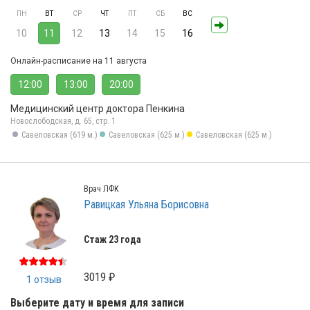
ПН
ВТ
СР
ЧТ
ПТ
СБ
ВС
10
11
12
13
14
15
16
Онлайн-расписание на 11 августа
12:00
13:00
20:00
Медицинский центр доктора Пенкина
Новослободская, д. 65, стр. 1
Савеловская (619 м.)
Савеловская (625 м.)
Савеловская (625 м.)
Врач ЛФК
Равицкая Ульяна Борисовна
Стаж 23 года
3019 ₽
1 отзыв
Выберите дату и время для записи