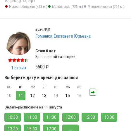
Фадеева, д. 4А, стр.1
Новослободская (453 м.)
Маяковская (725 м.)
Менделеевская (726 м.)
Врач ЛФК
Гоменюк Елизавета Юрьевна
Стаж 6 лет
Врач первой категории
5500 ₽
1 отзыв
Выберите дату и время для записи
ПН
ВТ
СР
ЧТ
ПТ
СБ
ВС
10
11
12
13
14
15
16
Онлайн-расписание на 11 августа
10:30
11:00
11:30
12:00
12:30
13:00
13:30
15:30
17:00
...