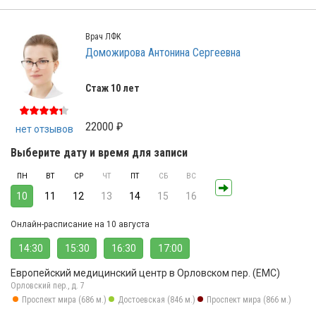
Врач ЛФК
Доможирова Антонина Сергеевна
Стаж 10 лет
22000 ₽
нет отзывов
Выберите дату и время для записи
ПН
ВТ
СР
ЧТ
ПТ
СБ
ВС
10
11
12
13
14
15
16
Онлайн-расписание на 10 августа
14:30
15:30
16:30
17:00
Европейский медицинский центр в Орловском пер. (ЕМС)
Орловский пер., д. 7
Проспект мира (686 м.)
Достоевская (846 м.)
Проспект мира (866 м.)