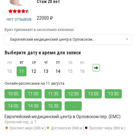
Стаж 20 лет
22000 ₽
нет отзывов
Врач принимает в нескольких клиниках
Европейский медицинский центр в Орловском пер. (ЕМС)
Выберите дату и время для записи
ПН
ВТ
СР
ЧТ
ПТ
СБ
ВС
10
11
12
13
14
15
16
Онлайн-расписание на 11 августа
10:00
11:00
11:30
12:30
13:00
13:30
14:00
14:30
15:30
...
Европейский медицинский центр в Орловском пер. (ЕМС)
Орловский пер., д. 7
Проспект мира (686 м.)
Достоевская (846 м.)
Проспект мира (866 м.)