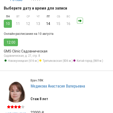
Выберите дату и время для записи
ПН
ВТ
СР
ЧТ
ПТ
СБ
ВС
10
11
12
13
14
15
16
Онлайн-расписание на 10 августа
12:00
GMS Clinic Садовническая
Садовническая, д. 27, стр. 8
Новокузнецкая (616 м.)
Третьяковская (836 м.)
Китай-город (869 м.)
Врач ЛФК
Медикова Анастасия Валерьевна
Стаж 8 лет
22000 ₽