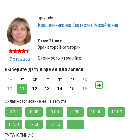
Врач ЛФК
Крашенинникова Екатерина Михайловна
Стаж 37 лет
Врач второй категории
Стоимость уточняйте
7 отзывов
Выберите дату и время для записи
ПН
ВТ
СР
ЧТ
ПТ
СБ
ВС
10
11
12
13
14
15
16
Онлайн-расписание на 11 августа
8:00
8:30
9:00
9:30
10:00
11:00
11:30
12:00
12:30
...
ГУТА КЛИНИК